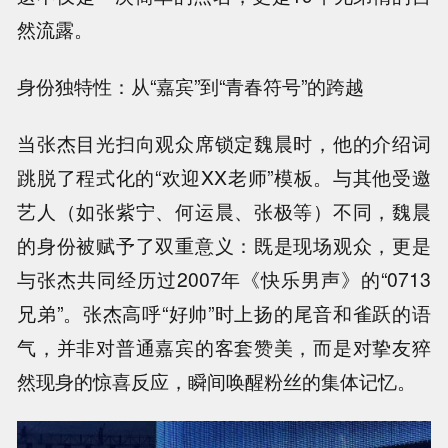
然流露。
身份独特性：从“嘉宾”到“青春符号”的跨越
当张杰目光扫向观众席锁定魏晨时，他的介绍词
跳脱了程式化的“欢迎XX老师”模板。与其他受邀
艺人（如张紫宁、何运晨、张极等）不同，魏晨
的身份被赋予了双重意义：既是现场观众，更是
与张杰共同经历过2007年《快乐男声》的“0713
兄弟”。张杰高呼“好帅”时上扬的尾音和雀跃的语
气，并非对普通嘉宾的客套赞美，而是对挚友猝
然现身的惊喜反应，瞬间唤醒粉丝的集体记忆。