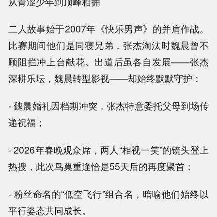
从青涩少年到顶峰相拥
二人故事始于2007年《快乐男声》的并肩作战。
比赛期间他们是同寝兄弟，张杰淘汰时魏晨曾不
顾阻拦冲上台献花。出道后虽各自发展——张杰
深耕乐坛，魏晨转型影视——却始终默默守护：
- 魏晨婚礼因档期冲突，张杰特意委托父母到场传
递祝福；
- 2026年春晚观众席，两人“相视一笑”的镜头登上
热搜，此次鸟巢重逢恰是55天后的再度聚首；
- 粉丝命名的“低空飞行”组合名，暗喻他们始终以
平行姿态共同成长。