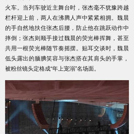
火车。当列车驶近主舞台时，张杰毫不犹豫跨越
栏杆迎上前，两人在沸腾人声中紧紧相拥。魏晨
的手自然地扶住张杰后腰，防止他在跳跃动作中
摔倒；张杰则顺手接过魏晨的荧光棒挥舞，甚至
共用一根荧光棒随节奏摇摆。贴耳交谈时，魏晨
低头露出的腼腆笑容与张杰搭在其肩头的手掌，
被粉丝镜头定格成“年上宠溺”名场面。