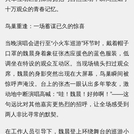
十万观众的青春记忆。
鸟巢重逢：一场蓄谋已久的惊喜
当晚演唱会进行至“小火车巡游”环节时，戴着帽子
口罩的魏晨身着象征张杰应援色的蓝色服装，低
调坐在特设的观众互动区。当现场镜头扫过观众
席，魏晨的身影突然出现在大屏幕，鸟巢瞬间被
惊呼声淹没。台上的张杰一眼认出多年挚友，激
动地中断演唱高喊：“哇！魏晨！好帅啊！”——这
句远比对其他嘉宾更热烈的招呼，让全场感受到
两人非比寻常的默契。
在工作人员引导下，魏晨登上环绕舞台的巡游小