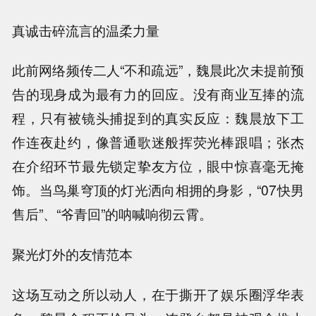
真诚击碎流言的温柔力量
此前网络频传二人“不和疏远”，魏晨此次未提前预
告的现身成为最有力的回应。没有商业互捧的流
程，只有被镜头捕捉到的真实反应：魏晨放下工
作连夜赴约，像普通歌迷般挥荧光棒跟唱；张杰
在介绍环节最先锁定挚友方位，眼中惊喜毫无掩
饰。当鸟巢穹顶的灯光洒向相拥的身影，“07快男
售后”、“爷青回”的呐喊响彻云霄。
聚光灯外的友情范本
这场互动之所以动人，在于撕开了娱乐圈浮华表