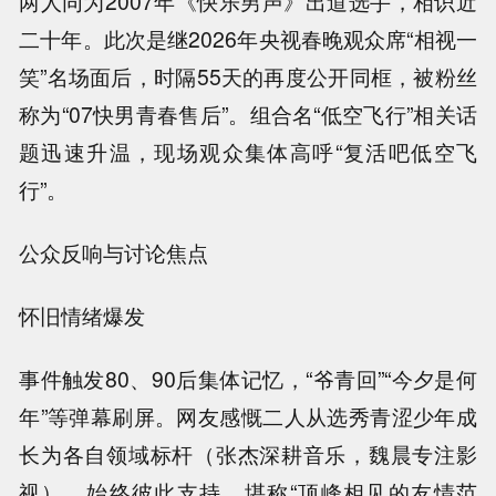
两人同为2007年《快乐男声》出道选手，相识近
二十年。此次是继2026年央视春晚观众席“相视一
笑”名场面后，时隔55天的再度公开同框，被粉丝
称为“07快男青春售后”。组合名“低空飞行”相关话
题迅速升温，现场观众集体高呼“复活吧低空飞
行”。
公众反响与讨论焦点
怀旧情绪爆发
事件触发80、90后集体记忆，“爷青回”“今夕是何
年”等弹幕刷屏。网友感慨二人从选秀青涩少年成
长为各自领域标杆（张杰深耕音乐，魏晨专注影
视），始终彼此支持，堪称“顶峰相见的友情范