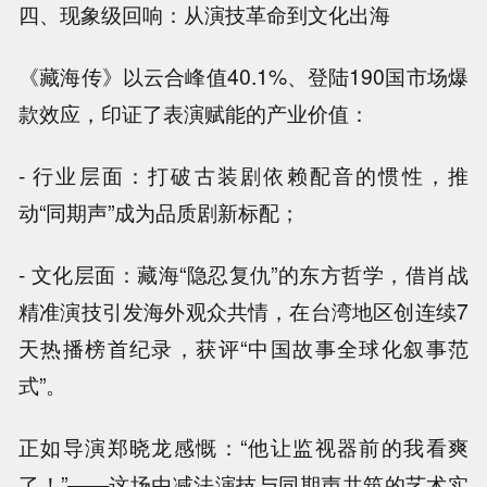
四、现象级回响：从演技革命到文化出海
《藏海传》以云合峰值40.1%、登陆190国市场爆
款效应，印证了表演赋能的产业价值：
- 行业层面：打破古装剧依赖配音的惯性，推
动“同期声”成为品质剧新标配；
- 文化层面：藏海“隐忍复仇”的东方哲学，借肖战
精准演技引发海外观众共情，在台湾地区创连续7
天热播榜首纪录，获评“中国故事全球化叙事范
式”。
正如导演郑晓龙感慨：“他让监视器前的我看爽
了！”——这场由减法演技与同期声共筑的艺术实