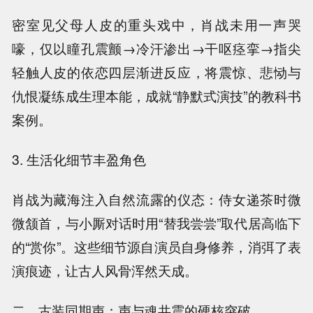
密室见父母人皮的重头戏中，肖战未用一声哭
嚎，仅以瞳孔震颤→冷汗渗出→干呕痉挛→指尖
轻触人皮的依恋四层渐进反应，将震惊、悲恸与
仇恨凝练成生理本能，成就“静默式演技”的教科书
案例。
3. 生活化细节丰盈角色
肖战为藏海注入自然流露的仪态：侍女递茶时微
微颔首，与小厮对话时用“替我尝尝”取代居高临下
的“赏你”。这些细节源自演员自身修养，消弭了表
演痕迹，让古人风骨浑然天成。
二、古装同期声：声与魂共震的硬核突破