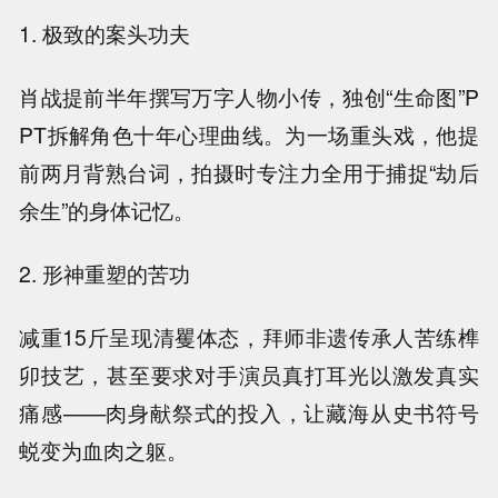
1. 极致的案头功夫
肖战提前半年撰写万字人物小传，独创“生命图”P
PT拆解角色十年心理曲线。为一场重头戏，他提
前两月背熟台词，拍摄时专注力全用于捕捉“劫后
余生”的身体记忆。
2. 形神重塑的苦功
减重15斤呈现清矍体态，拜师非遗传承人苦练榫
卯技艺，甚至要求对手演员真打耳光以激发真实
痛感——肉身献祭式的投入，让藏海从史书符号
蜕变为血肉之躯。