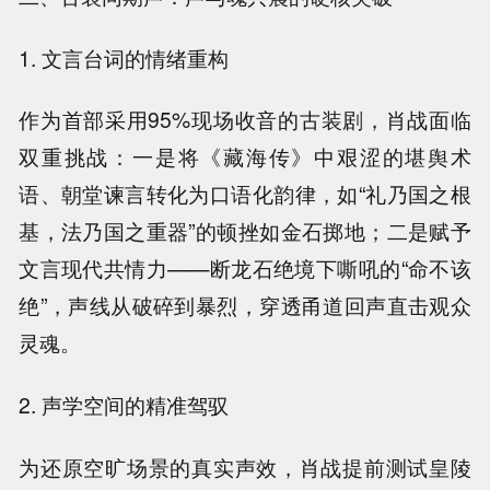
1. 文言台词的情绪重构
作为首部采用95%现场收音的古装剧，肖战面临
双重挑战：一是将《藏海传》中艰涩的堪舆术
语、朝堂谏言转化为口语化韵律，如“礼乃国之根
基，法乃国之重器”的顿挫如金石掷地；二是赋予
文言现代共情力——断龙石绝境下嘶吼的“命不该
绝”，声线从破碎到暴烈，穿透甬道回声直击观众
灵魂。
2. 声学空间的精准驾驭
为还原空旷场景的真实声效，肖战提前测试皇陵