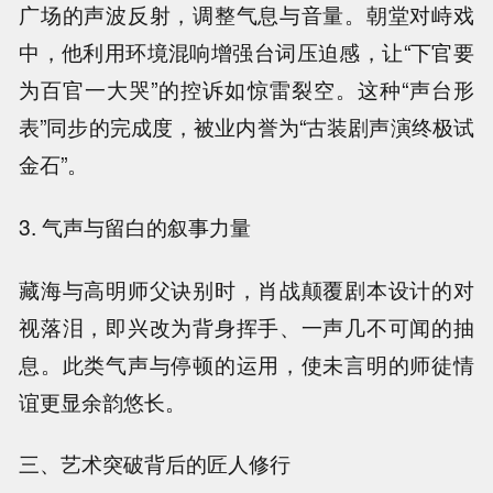
广场的声波反射，调整气息与音量。朝堂对峙戏
中，他利用环境混响增强台词压迫感，让“下官要
为百官一大哭”的控诉如惊雷裂空。这种“声台形
表”同步的完成度，被业内誉为“古装剧声演终极试
金石”。
3. 气声与留白的叙事力量
藏海与高明师父诀别时，肖战颠覆剧本设计的对
视落泪，即兴改为背身挥手、一声几不可闻的抽
息。此类气声与停顿的运用，使未言明的师徒情
谊更显余韵悠长。
三、艺术突破背后的匠人修行