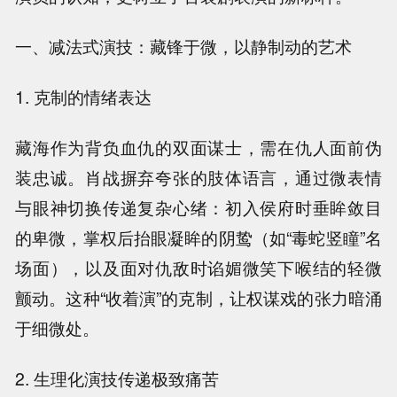
一、减法式演技：藏锋于微，以静制动的艺术
1. 克制的情绪表达
藏海作为背负血仇的双面谋士，需在仇人面前伪
装忠诚。肖战摒弃夸张的肢体语言，通过微表情
与眼神切换传递复杂心绪：初入侯府时垂眸敛目
的卑微，掌权后抬眼凝眸的阴鸷（如“毒蛇竖瞳”名
场面），以及面对仇敌时谄媚微笑下喉结的轻微
颤动。这种“收着演”的克制，让权谋戏的张力暗涌
于细微处。
2. 生理化演技传递极致痛苦