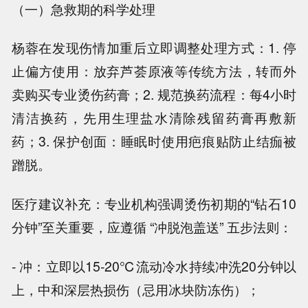
（一）急救期的科学处理
杨蓉在发现伤情加重后立即调整处理方式：1. 停
止偏方使用：放弃芦荟原液等传统方法，转而外
卖购买专业烫伤药膏；2. 规范换药流程：每4小时
清洁换药，先用生理盐水清除残留药膏再敷新
药；3. 保护创面：睡眠时使用疤痕贴防止结痂被
蹭脱。
医疗建议补充：专业机构强调烫伤初期的“钻石10
分钟”至关重要，应遵循 “冲脱泡盖送” 五步法则：
- 冲：立即以15-20℃流动冷水持续冲洗20分钟以
上，中和深层热损伤（忌用冰块防冻伤）；