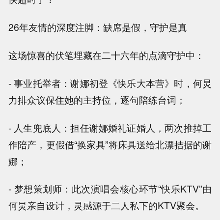
26年友情的深度注脚：缺席是假，守护是真
这场惊喜的伏笔埋藏在二十六年的点滴守护中：
- 事业托举者：谢娜初登《快乐大本营》时，何炅
力排众议保住她的主持位，逐句陪练台词；
- 人生兜底人：担任谢娜婚礼证婚人，两次推掉工
作陪产，更假借“换家具”将床具送给北漂拮据的谢
娜；
- 梦想策划师：此次演唱会核心环节“快乐KTV”由
何炅亲自设计，灵感源于二人私下的KTV聚会。