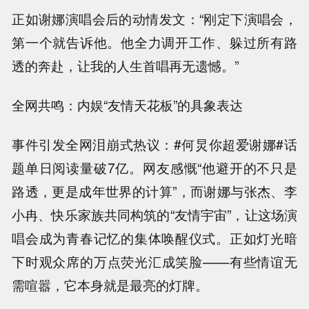
正如谢娜演唱会后的动情发文：“刚定下演唱会，
第一个就告诉他。他全力调开工作、躲过所有路
透的奔赴，让我的人生首唱再无遗憾。”
全网共鸣：内娱“友情天花板”的具象表达
事件引发全网泪崩式热议：#何炅你超爱谢娜#话
题单日阅读量破7亿。网友感慨“他避开的不只是
路透，更是成年世界的计算”，而谢娜与张杰、李
小冉、快乐家族共同构筑的“友情宇宙”，让这场演
唱会成为青春记忆的集体唤醒仪式。正如灯光暗
下时观众席的万点荧光汇成笑脸——有些情谊无
需喧嚣，它本身就是最亮的灯牌。