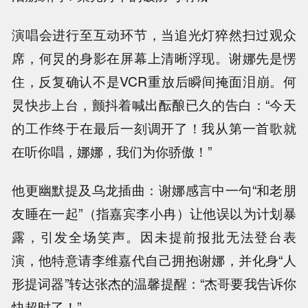
演唱会进行至互动环节，当追光灯猝然扫过观众
席，何炅的身影在屏幕上清晰浮现。谢娜先是愣
住，反复确认不是VCR重放后瞬间掩面泪崩。何
炅快步上台，颤抖着喊出酝酿已久的告白：“今天
的工作终于在最后一刻调开了！我从第一首歌就
在听你唱，娜娜，我们为你骄傲！”
他更幽默提及乌龙插曲：谢娜感言中一句“和老朋
友睡在一起”（指嘉宾李小冉）让他误以为计划暴
露，引发全场笑声。因未提前报批无法登台表
演，他特意请李维嘉代自己拥抱谢娜，并化身“人
形提词器”转达张杰的温馨提醒：“杰哥要我告诉你
快超时了！”