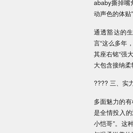
ababy撕
动声色的体贴
通透豁达的
言“这么多年
其座右铭“强
大包含接纳柔
???? 三
多面魅力的有
是全情投入的
小恺哥”。这