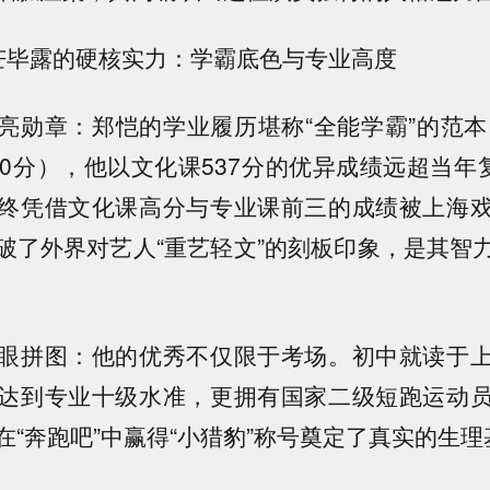
、锋芒毕露的硬核实力：学霸底色与专业高度
亮勋章：郑恺的学业履历堪称“全能学霸”的范本。
30分），他以文化课537分的优异成绩远超当年复
终凭借文化课高分与专业课前三的成绩被上海
破了外界对艺人“重艺轻文”的刻板印象，是其智
眼拼图：他的优秀不仅限于考场。初中就读于
达到专业十级水准，更拥有国家二级短跑运动
在“奔跑吧”中赢得“小猎豹”称号奠定了真实的生理