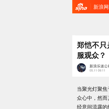
新浪网
郑恺不只
服观众？
新浪乐迷公
05.11 09:11
当聚光灯聚焦
众心中，然而
经意间流露的