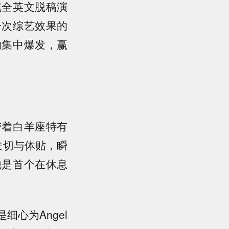
恺全英文脱稿演
一次综艺效果的
的集中爆发，赢
带着白羊座特有
关切与体贴，瞬
他是首个在休息
心为Angel