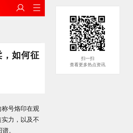
柔，如何征
扫一扫
查看更多热点资讯
的称号烙印在观
核实力，以及不
图谱。