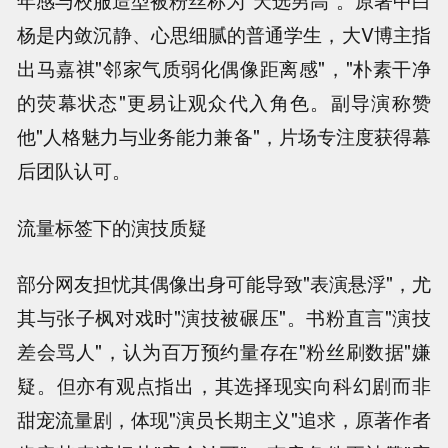
杨是内敛沉静、心思细腻的普通学生，大V博主指
出马嘉祺"邻家气质弱化偶像距离感"，"朴素干净
的荧幕状态"更易让观众代入角色。副导演称赞
他"人格魅力与业务能力兼备"，片场专注度获得幕
后团队认可。
流量标签下的演技质疑
部分网友担忧其偶像出身可能导致"表演悬浮"，尤
其与张子枫对戏时"演技被碾压"。书粉直言"演技
差会骂人"，认为百万预约量存在"粉丝刷数据"嫌
疑。但亦有观点指出，其选择现实向科幻剧而非
甜宠流量剧，体现"演员长期主义"追求，原著作者