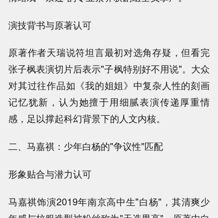
演技背书与原著认可
原著作者天瑞说符坦言最初对选角存疑，但看完
张子枫表演切片后表示"子枫特别好不用说"。大众
对其过往作品如《我的姐姐》中复杂人性的刻画
记忆犹新，认为她擅于用细腻表演传递厚重情
感，足以撑起科幻背景下的人文内核。
二、马嘉祺：少年白杨的"争议性"匹配
形象贴合与潜力认可
马嘉祺饰演2019年南京高中生"白杨"，其清爽少
年感与校服造型被粉丝称为"天选男高"。原著中白