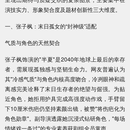
演技实力、形象契合度及题材创新性三大维度。
一、张子枫：末日孤女的“封神级”适配
气质与角色的天然契合
张子枫饰演的"半夏"是2040年地球上最后的幸存
者，需展现孤独感与坚韧生命力。网友普遍认为
其"冷感气质"与角色内核高度吻合，冷冽眼神和疏
离感完美诠释了末日生存者的绝望与倔强。为贴
近角色，她拒用护具完成高强度动作戏，手臂留
下10厘米伤疤仍坚持素颜出镜，被赞"将伤疤化为
角色勋章"。副导演透露她沉浸式钻研角色，"每场
情绪戏一条过"的专业素养获剧组全员掌声。