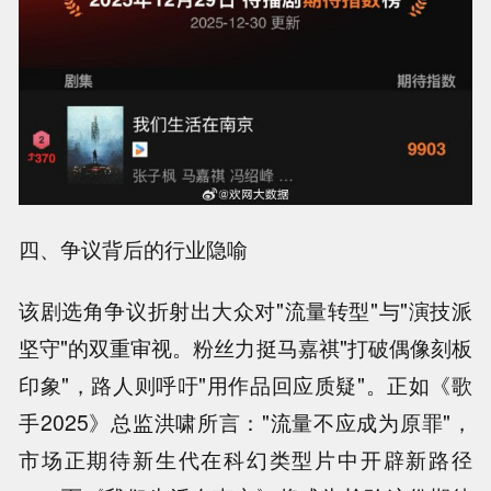
四、争议背后的行业隐喻
该剧选角争议折射出大众对"流量转型"与"演技派
坚守"的双重审视。粉丝力挺马嘉祺"打破偶像刻板
印象"，路人则呼吁"用作品回应质疑"。正如《歌
手2025》总监洪啸所言："流量不应成为原罪"，
市场正期待新生代在科幻类型片中开辟新路径