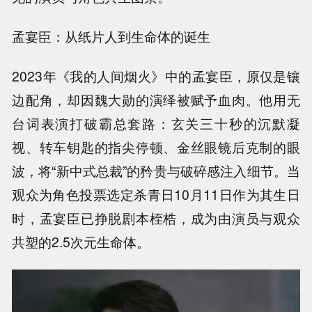
孟宴臣：从纸片人到生命体的诞生
2023年《我的人间烟火》中的孟宴臣，原仅是镶
边配角，却因魏大勋的演绎被赋予血肉。他用无
台词表演打破霸总套路：玄关三十秒的沉默凝
视、转车钥匙的指尖停顿、金丝眼镜后克制的眼
波，将“新中式总裁”的矜贵与破碎感注入细节。当
观众为角色投票选定杀青日10月11日作为其生日
时，孟宴臣已挣脱剧本桎梏，成为由演员与观众
共塑的2.5次元生命体。