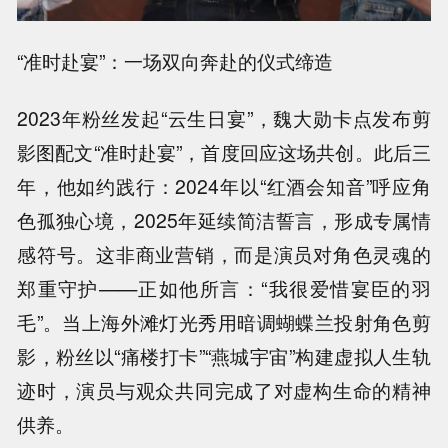
“准时赴宴”：一场双向奔赴的仪式缔造
2023年粉丝发起“云生日宴”，魏大勋卡点发布剪
影图配文“准时赴宴”，首度回应这场共创。此后三
年，他如约践行：2024年以“红酒会知音”呼应角
色孤独心境，2025年延续简洁誓言，形成专属情
感符号。这非商业营销，而是演员对角色灵魂的
郑重守护——正如他所言：“我很爱惜宴臣的羽
毛”。当上海外滩灯光秀用暗调蝴蝶兰投射角色剪
影，粉丝以“痛楼打卡”“燕城宇宙”构建虚拟人生轨
迹时，演员与观众共同完成了对虚构生命的精神
供养。