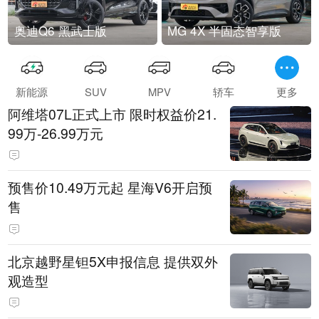
奥迪Q6 黑武士版
MG 4X 半固态智享版
新能源
SUV
MPV
轿车
更多
阿维塔07L正式上市 限时权益价21.
99万-26.99万元
预售价10.49万元起 星海V6开启预
售
北京越野星钽5X申报信息 提供双外
观造型