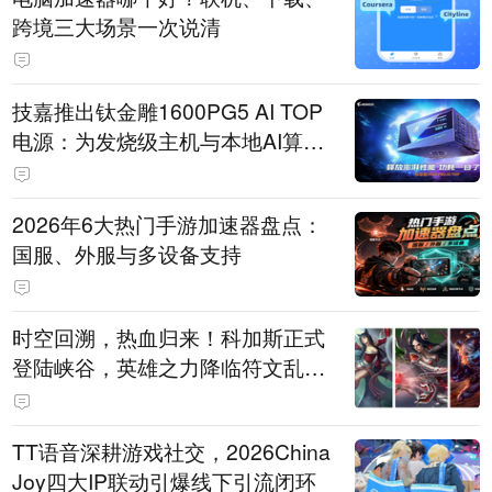
跨境三大场景一次说清
技嘉推出钛金雕1600PG5 AI TOP
电源：为发烧级主机与本地AI算力
打造旗舰供电方案
2026年6大热门手游加速器盘点：
国服、外服与多设备支持
时空回溯，热血归来！科加斯正式
登陆峡谷，英雄之力降临符文乱
斗！
TT语音深耕游戏社交，2026China
Joy四大IP联动引爆线下引流闭环