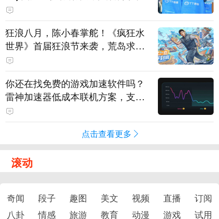
狂浪八月，陈小春掌舵！《疯狂水
世界》首届狂浪节来袭，荒岛求生
直播即将开启
你还在找免费的游戏加速软件吗？
雷神加速器低成本联机方案，支持
免费试用
点击查看更多
滚动
奇闻
段子
趣图
美文
视频
直播
订阅
八卦
情感
旅游
教育
动漫
游戏
试用