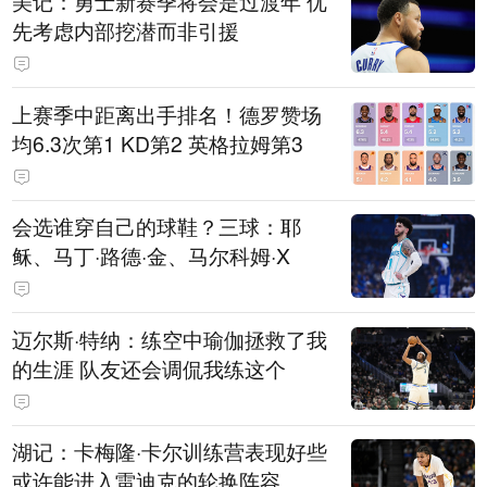
美记：勇士新赛季将会是过渡年 优
先考虑内部挖潜而非引援
上赛季中距离出手排名！德罗赞场
均6.3次第1 KD第2 英格拉姆第3
会选谁穿自己的球鞋？三球：耶
稣、马丁·路德·金、马尔科姆·X
迈尔斯·特纳：练空中瑜伽拯救了我
的生涯 队友还会调侃我练这个
湖记：卡梅隆·卡尔训练营表现好些
或许能进入雷迪克的轮换阵容