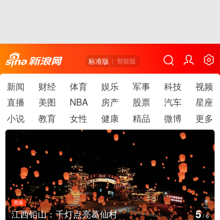
标准版
智能版
新闻
财经
体育
娱乐
军事
科技
视频
直播
美图
NBA
房产
股票
汽车
星座
小说
教育
女性
健康
精品
微博
更多
图集
6
上海：七彩稻田画迎最佳观赏期
/
6