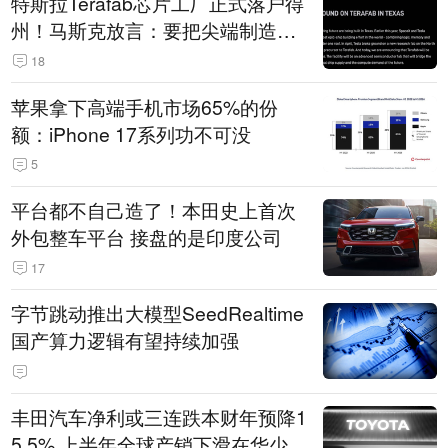
特斯拉Terafab芯片工厂正式落户得
州！马斯克放言：要把尖端制造带
回美国
18
苹果拿下高端手机市场65%的份
额：iPhone 17系列功不可没
5
平台都不自己造了！本田史上首次
外包整车平台 接盘的是印度公司
17
字节跳动推出大模型SeedRealtime
国产算力逻辑有望持续加强
丰田汽车净利或三连跌本财年预降1
5.5% 上半年全球产销下滑在华少卖