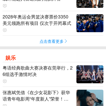
2028年奥运会男篮决赛票价3350
美元领跑所有项目 仅次于开闭幕式
点击查看更多
娱乐
粤语经典歌曲大赛决赛在莞举行，2
6组选手激情对决
张惠斌凭借《在少女花影下》获华
语青年电影周“年度新人”荣誉！该
电影全程在广州取景，采用粤语对