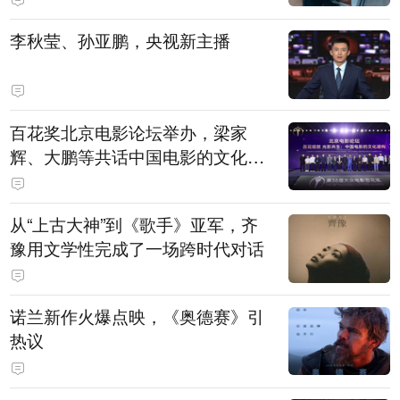
白，主演均为广州本土演员
李秋莹、孙亚鹏，央视新主播
百花奖北京电影论坛举办，梁家
辉、大鹏等共话中国电影的文化建
构
从“上古大神”到《歌手》亚军，齐
豫用文学性完成了一场跨时代对话
诺兰新作火爆点映，《奥德赛》引
热议