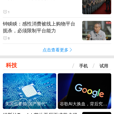
1
钟睒睒：感性消费被线上购物平台
扼杀，必须限制平台能力
8
点击查看更多
科技
手机
试用
美国也要搞“国产替代”？先算清三笔账
谷歌AI大换血，背后究竟发生了什么？