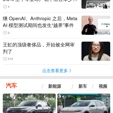
14.3万辆
4
继 OpenAI、Anthropic 之后，Meta
AI 模型测试期间也发生“越界”事件
9
王虹的顶级奢侈品，开始被全网审
判了
516
点击查看更多
汽车
新能源
新车
视频