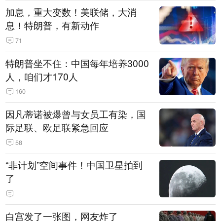
加息，重大变数！美联储，大消
息！特朗普，有新动作
71
特朗普坐不住：中国每年培养3000
人，咱们才170人
160
因凡蒂诺被爆曾与女员工有染，国
际足联、欧足联紧急回应
58
“非计划”空间事件！中国卫星拍到
了
白宫发了一张图，网友炸了