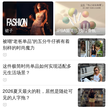
裙子
IPSA茵芙莎 悦己香氛凝露上市
被嘲“老爸单品”的五分牛仔裤有着
别样的时尚魔力
这件极简时尚单品如何实现适配多
元生活场景？
2026夏天最火的鞋，居然是随处可
见的人字拖？