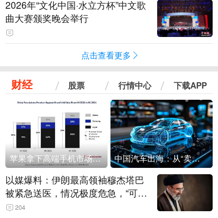
2026年“文化中国·水立方杯”中文歌
曲大赛颁奖晚会举行
点击查看更多
财经
股票
行情中心
下载APP
苹果拿下高端手机市场65%的份额：iPhone 17系列功不可没
中国汽车出海：从“卖出去”到“走进去”
以媒爆料：伊朗最高领袖穆杰塔巴
被紧急送医，情况极度危急，“可能
随时会死去”
204