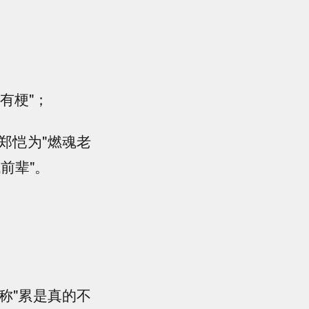
有梗"；
、郑恺为"燃魂老
前辈"。
称"累是真的不