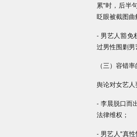
累"时，后半
眨眼被截图曲
- 男艺人豁
过男性围剿男
（三）容错率
舆论对女艺人
- 李晨脱口
法律维权；
- 男艺人"真