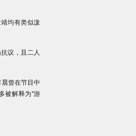
大靖均有类似泼
场抗议，且二人
李晨曾在节目中
多被解释为"游