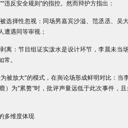
辈""违反安全规则"的指控。然而辩护方指出：
遍性被选择性忽视：同场男嘉宾沙溢、范丞丞、吴
人遭遇同等审视；
境遭剥离：节目组证实泼水是设计环节，李晨未当
如常。
行为被放大"的模式，在舆论场形成鲜明对比：当
鹿）为"累赘"时，批评声量远低于此次事件，且
的多维度体现