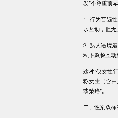
发"不尊重前
1. 行为普
水互动，但无
2. 熟人语
私下聚餐互动
这种"仅女性
称女生（含白
戏策略"。
二、性别双标