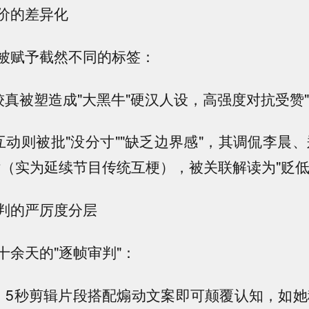
价的差异化
被赋予截然不同的标签：
较真被塑造成"大黑牛"硬汉人设，高强度对抗受赞"
互动则被批"没分寸""缺乏边界感"，其调侃李晨
话（实为延续节目传统互梗），被关联解读为"贬低
判的严厉度分层
十余天的"逐帧审判"：
罪：5秒剪辑片段搭配煽动文案即可颠覆认知，如她