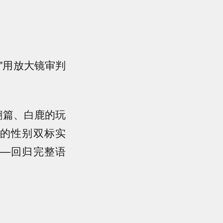
"用放大镜审判
翻篇、白鹿的玩
的性别双标实
—回归完整语
。