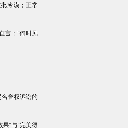
被批冷漠；正常
直言："何时见
起名誉权诉讼的
效果"与"完美得