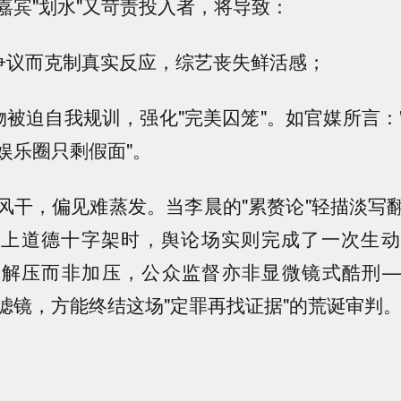
嘉宾"划水"又苛责投入者，将导致：
惧争议而克制真实反应，综艺丧失鲜活感；
人物被迫自我规训，强化"完美囚笼"。如官媒所言：
娱乐圈只剩假面"。
风干，偏见难蒸发。当李晨的"累赘论"轻描淡写
钉上道德十字架时，舆论场实则完成了一次生动
要解压而非加压，公众监督亦非显微镜式酷刑—
滤镜，方能终结这场"定罪再找证据"的荒诞审判