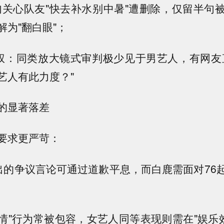
句关心队友"快去补水别中暑"遭删除，仅留半句
解为"翻白眼"；
免权：同类放大镜式审判极少见于男艺人，有网友
艺人有此力度？"
的显著落差
要求更严苛：
而出的争议言论可通过道歉平息，而白鹿需面对76
性情"行为常被包容，女艺人同等表现则需在"娱乐