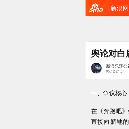
新浪网
舆论对白
新浪乐迷公
05.12 21:34
一、争议核心
在《奔跑吧》
直接向躺地