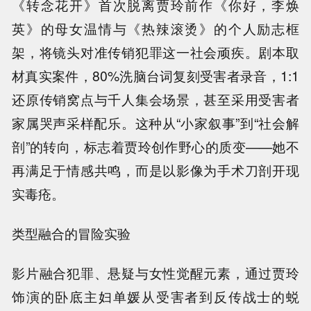
《转念花开》首次脱离贾玲前作《你好，李焕
英》的母女温情与《热辣滚烫》的个人励志框
架，将镜头对准传销犯罪这一社会顽疾。剧本取
材真实案件，80%洗脑台词复刻受害者录音，1:1
还原传销窝点与千人集会场景，甚至采用受害者
家属哭声采样配乐。这种从“小家叙事”到“社会解
剖”的转向，标志着贾玲创作野心的质变——她不
再满足于情感共鸣，而是以影像为手术刀剖开现
实毒疮。
类型融合的冒险实验
影片融合犯罪、悬疑与女性觉醒元素，通过贾玲
饰演的卧底主妇单媛从受害者到反传战士的蜕