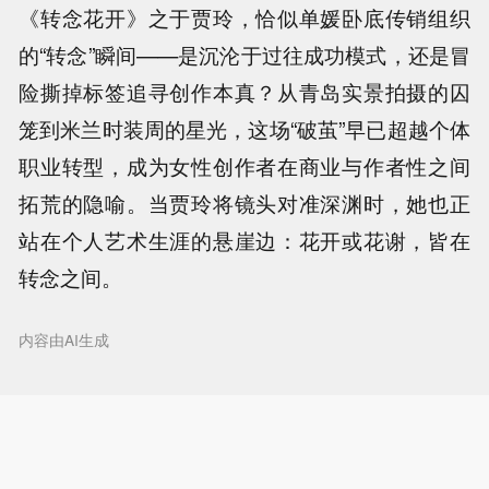
《转念花开》之于贾玲，恰似单媛卧底传销组织
的“转念”瞬间——是沉沦于过往成功模式，还是冒
险撕掉标签追寻创作本真？从青岛实景拍摄的囚
笼到米兰时装周的星光，这场“破茧”早已超越个体
职业转型，成为女性创作者在商业与作者性之间
拓荒的隐喻。当贾玲将镜头对准深渊时，她也正
站在个人艺术生涯的悬崖边：花开或花谢，皆在
转念之间。
内容由AI生成