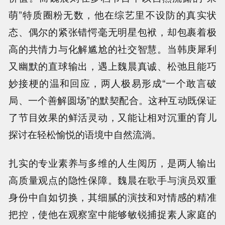
萌”特质圈粉无数，他在综艺里不设防的真实状
态、偶尔的紧张错愕毫无明星包袱，却包裹着极
高的共情力与化解尴尬的社交智慧。当韩庚犀利
又幽默的直球输出，遇上魏晨真诚、松弛且能巧
妙接梗的温和回应，两人极易形成“一个敢言破
局、一个善解圆场”的默契配合。这种互动既保证
了节目效果的鲜活灵动，又能让相对沉重的育儿
探讨在轻松愉悦的语境中自然流淌。
扎实的专业素养与多维的人生阅历，是两人输出
高质量观点的隐性保障。魏晨在歌手与演员双重
身份中自如切换，其细腻的演技和对情感的精准
把控，使他在观察室中能够敏锐捕捉素人家庭的