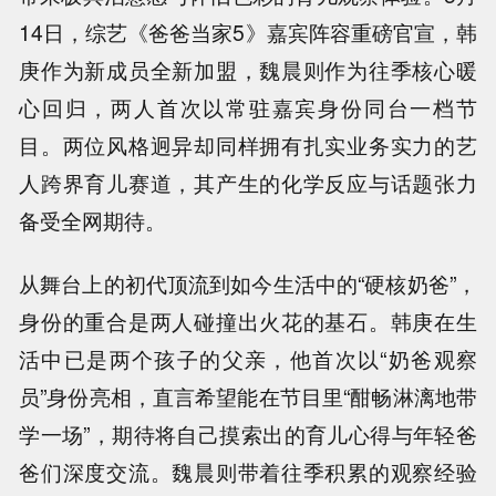
14日，综艺《爸爸当家5》嘉宾阵容重磅官宣，韩
庚作为新成员全新加盟，魏晨则作为往季核心暖
心回归，两人首次以常驻嘉宾身份同台一档节
目。两位风格迥异却同样拥有扎实业务实力的艺
人跨界育儿赛道，其产生的化学反应与话题张力
备受全网期待。
从舞台上的初代顶流到如今生活中的“硬核奶爸”，
身份的重合是两人碰撞出火花的基石。韩庚在生
活中已是两个孩子的父亲，他首次以“奶爸观察
员”身份亮相，直言希望能在节目里“酣畅淋漓地带
学一场”，期待将自己摸索出的育儿心得与年轻爸
爸们深度交流。魏晨则带着往季积累的观察经验