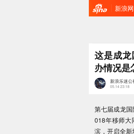
新浪网
这是成龙
办情况是
新浪乐迷公
05.14 23:18
第七届成龙国
018年移师
滨，开启全新