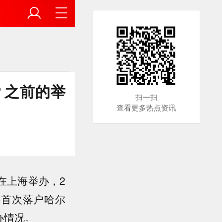
？之前的举
扫一扫
查看更多热点资讯
在上海举办，2
将首次落户哈尔
办情况。