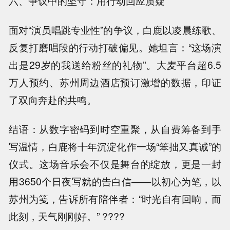
六、争议中的坚守：用行动回应质疑
面对“演员唱跳专业性”的争议，白鹿以凌晨练歌、
反复打磨唱段的行动打破偏见。她坦言：“这场演
出是29岁的我送给粉丝的礼物”。大麦平台超6.5
万人预约、苏州周边酒店预订激增的数据，印证
了双向奔赴的共鸣。
结语：从数字密码到时空重聚，从自费筹备到手
写温情，白鹿将十年沉淀化作一场“笨拙又真诚”的
仪式。这场音乐会不仅是舞台的绽放，更是一封
用3650个日夜写就的告白信——以初心为笔，以
苏州为笺，告诉所有陪伴者：“时光自有回响，而
此刻，天气刚刚好。” ????