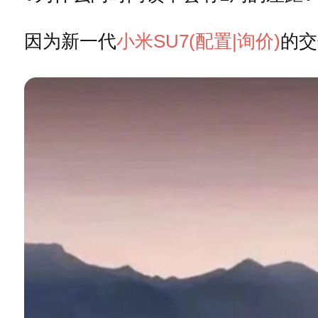
因为新一代
小米SU7
(配置
|询价)
的交