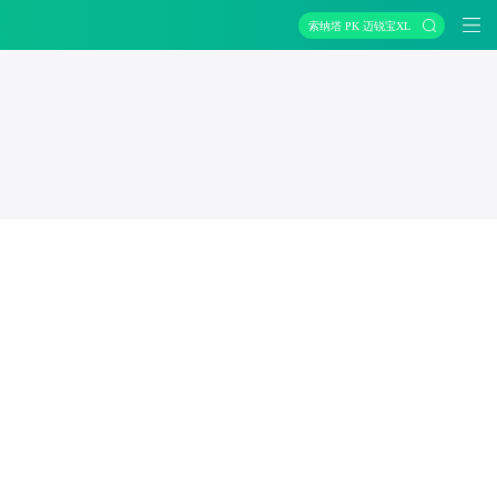
索纳塔 PK 迈锐宝XL