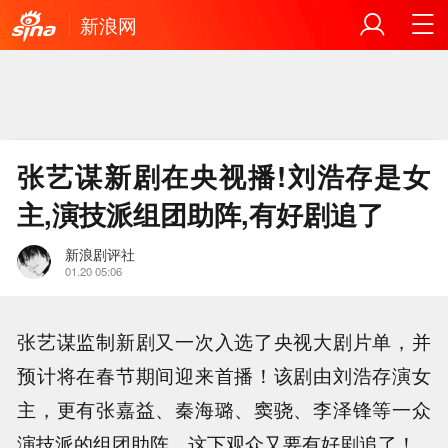
新浪网
张艺谋新剧在央视播!刘浩存是女
主,演技派组团助阵,有好剧追了
新浪剧评社
01.20 05:06
张艺谋监制新剧又一次入选了央视大剧片单，并
预计将在春节期间迎来首播！该剧由刘浩存演女
主，更有张嘉益、秦海璐、窦骁、李泽锋等一众
演技派的组团助阵，这下观众又要有好剧追了！