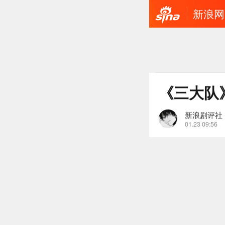
新浪网
《三大队
新浪剧评社
01.23 09:56