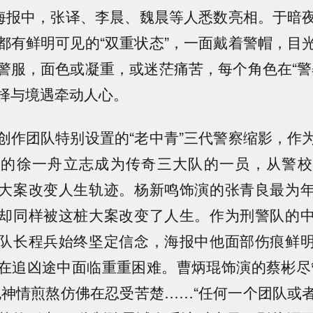
”海报中，张译、李晨、魏晨等人悉数亮相。于暗
都有鲜明可见的“双重状态”，一面戴着警帽，目
警服，面色或凝重，或迷茫痛苦，每个角色在“警
择与境遇牵动人心。
创作团队特别设置的“老中青”三代警察缩影，作
演的徐一舟立志成为传奇三大队的一员，从警校
大案改变人生轨迹。杨新鸣饰演的张青良最为
却同样被这桩大案改变了人生。作为刑警队的
队长程兵始终坚定信念，海报中他面部伤痕鲜
在追凶途中面临重重困难。曹炳琨饰演的蔡彬尽
也神情煎熬仿佛在忍受苦楚……“任何一个团队或