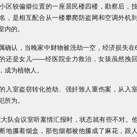
小区较偏僻位置的一座居民楼四楼，勘察后，
名，是相互配合从一楼攀爬防盗网和空调外机
室内的。
属确认，当晚家中财物被洗劫一空，经济损失在
的还是女儿——经医院全力救治，女孩虽然挽
，成为植物人。
的入室盗窃转化抢劫、强奸致人重伤案，从入
犯所为。
在大队会议室听案情汇报时，状态就有些不对。
断地攥着烟盒，那包烟都被他攥成了麻花，跟