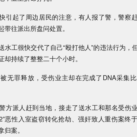
快引起了周边居民的注意，有人报了警，警察
起带往派出所盘问处置。
送水工很快交代了自己“殴打他人”的违法行为，
证却持续了整整二十个小时。
被无罪释放，受伤业主却在完成了DNA采集
警方派人赶到当地，接走了送水工和那名受伤
8·22”恶性入室盗窃转化抢劫、强奸致人重伤案
拿归案。