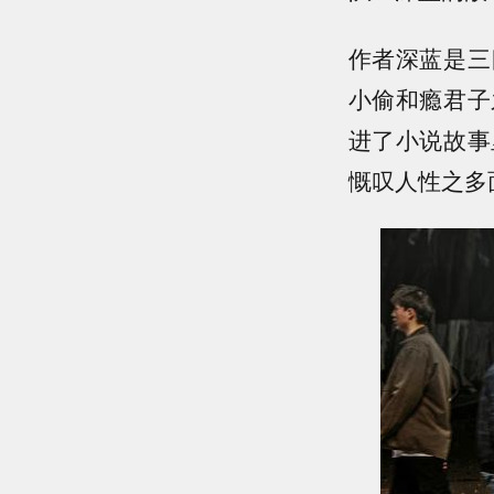
作者深蓝是三
小偷和瘾君子
进了小说故事
慨叹人性之多