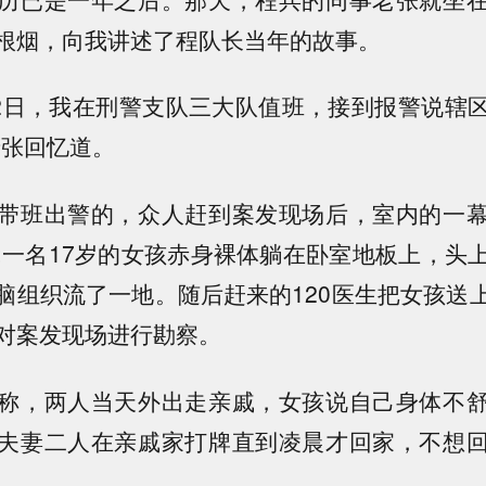
根烟，向我讲述了程队长当年的故事。
8月22日，我在刑警支队三大队值班，接到报警说辖
老张回忆道。
带班出警的，众人赶到案发现场后，室内的一
:一名17岁的女孩赤身裸体躺在卧室地板上，头
脑组织流了一地。随后赶来的120医生把女孩送
对案发现场进行勘察。
称，两人当天外出走亲戚，女孩说自己身体不
夫妻二人在亲戚家打牌直到凌晨才回家，不想
。