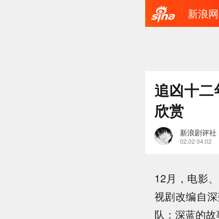
新浪网
追凶十二
欣赏
新浪剧评社
02.02 04:02
12月，电影
视剧改编自深
队：深蓝的故