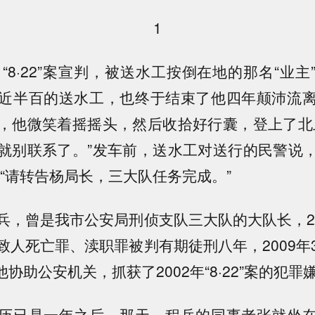
1
，“8·22”案宣判，被送水工按倒在地的那名“业
近半百的送水工，也终于结束了他四年颠沛流
，他微笑着摇摇头，然后收拾好行囊，登上了北
就别联系了。”发车前，送水工对送行的民警说
:“请转告杨局长，三大队任务完成。”
兵，曾是我市公安局刑侦支队三大队的大队长，20
致人死亡罪、渎职罪被判有期徒刑八年，2009年
，他协助公安机关，抓获了2002年“8·22”案的犯
历已是一年之后。那天，程兵的同事老张就坐