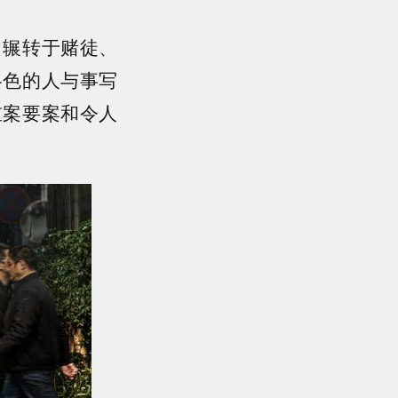
常辗转于赌徒、
各色的人与事写
重案要案和令人