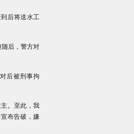
赶到后将送水工
但随后，警方对
比对后被刑事拘
业主。至此，我
终于宣布告破，嫌