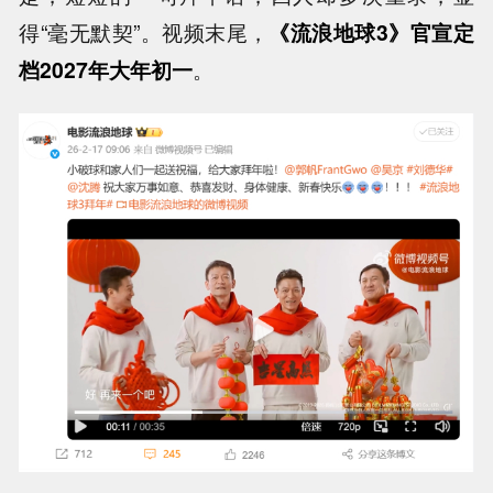
得“毫无默契”。视频末尾，
《流浪地球3》官宣定
档2027年大年初一
。