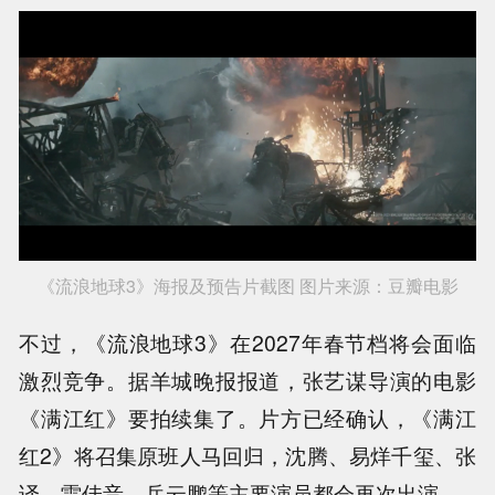
《流浪地球3》海报及预告片截图 图片来源：豆瓣电影
不过，《流浪地球3》在2027年春节档将会面临
激烈竞争。据羊城晚报报道，张艺谋导演的电影
《满江红》要拍续集了。片方已经确认，《满江
红2》将召集原班人马回归，沈腾、易烊千玺、张
译、雷佳音、岳云鹏等主要演员都会再次出演。