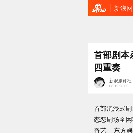
新浪网
首部剧本
四重奏
新浪剧评社
03.12 23:00
首部沉浸式剧
恋恋剧场全网
奇艺、东方