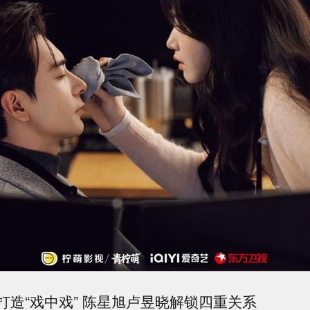
打造“戏中戏” 陈星旭卢昱晓解锁四重关系