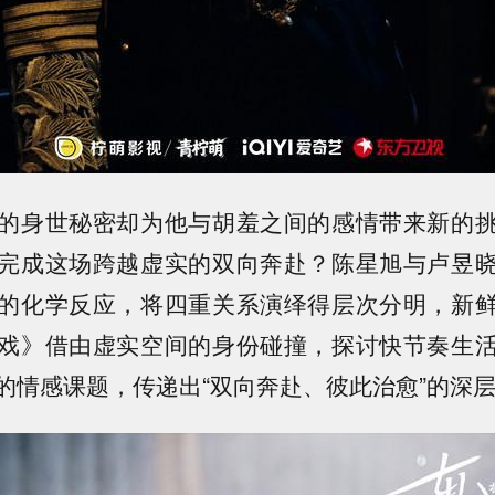
的身世秘密却为他与胡羞之间的感情带来新的
完成这场跨越虚实的双向奔赴？陈星旭与卢昱
的化学反应，将四重关系演绎得层次分明，新
戏》借由虚实空间的身份碰撞，探讨快节奏生
的情感课题，传递出“双向奔赴、彼此治愈”的深