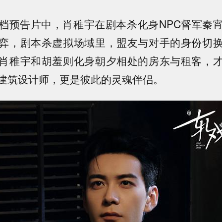
档预告片中，肖稚宇在剧本杀化身NPC督军秦
弈，剧本杀虚拟场域里，盟友与对手的身份切
肖稚宇和胡羞则化身朝夕相处的房东与租客，
建筑设计师，更是彼此的灵魂伴侣。