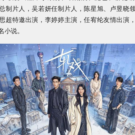
总制片人，吴若妍任制片人，陈星旭、卢昱晓
思超特邀出演，李婷婷主演，任宥纶友情出演
名小说。