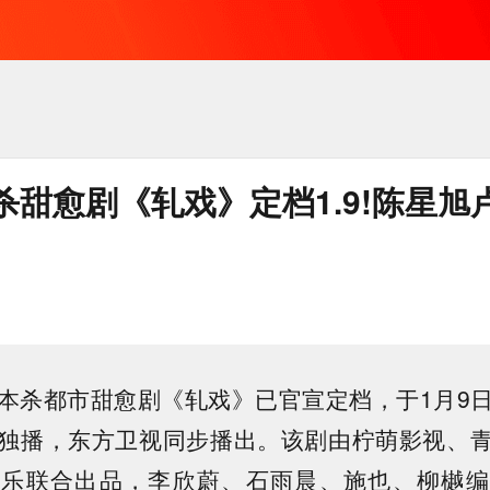
杀甜愈剧《轧戏》定档1.9!陈星旭
本杀都市甜愈剧《轧戏》已官宣定档，于1月9
独播，东方卫视同步播出。该剧由柠萌影视、
娱乐联合出品，李欣蔚、石雨晨、施也、柳樾编