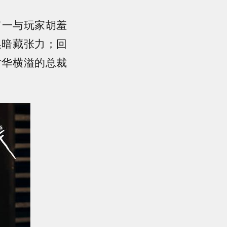
宵一与玩家胡羞
换暗藏张力；回
才华横溢的总裁