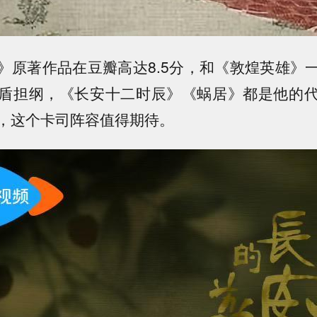
》原著作品在豆瓣高达8.5分，和《敦煌英雄》
盾担纲，《长安十二时辰》《蜗居》都是他的
，这个卡司阵容值得期待。