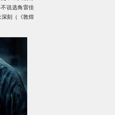
得不说选角雷佳
象深刻（《敦煌