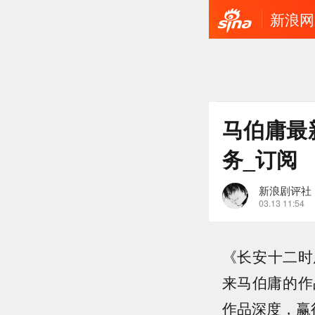
新浪网
马伯庸最
务_订阅
新浪剧评社
03.13 11:54
《长安十二时
来马伯庸的作
作品深度，赢