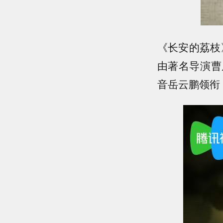
《长安的荔枝
由著名导演曹
音岳云鹏领衔