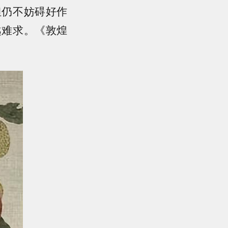
但仍不妨碍好作
越难求。《敦煌
。