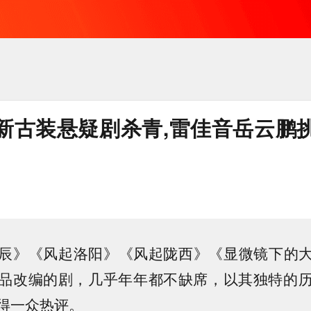
新古装悬疑剧杀青,雷佳音岳云鹏
辰》《风起洛阳》《风起陇西》《显微镜下的
品改编的剧，几乎年年都不缺席，以其独特的
得一众热评。