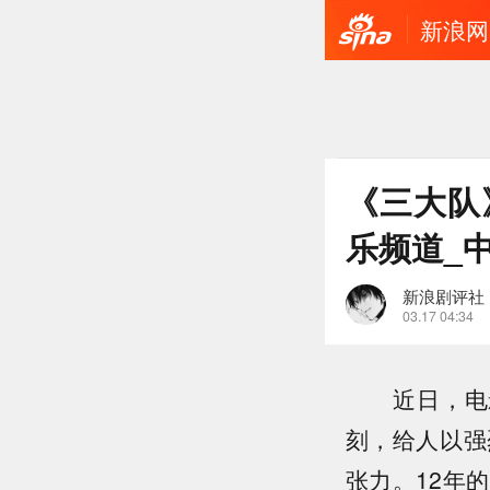
新浪网
《三大队
乐频道_
新浪剧评社
03.17 04:34
近日，电影
刻，给人以强
张力。12年