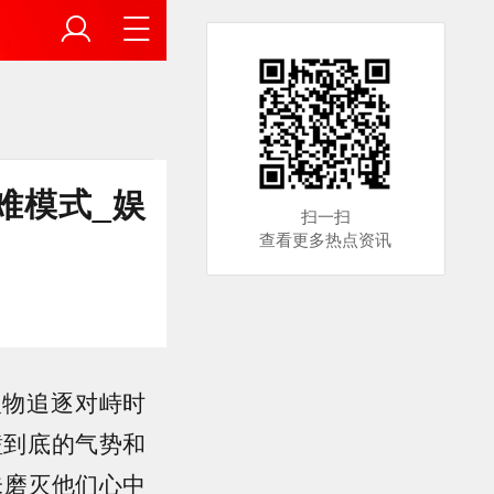
难模式_娱
扫一扫
查看更多热点资讯
物追逐对峙时
磕到底的气势和
未磨灭他们心中