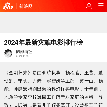
新浪网
2024年最新灾难电影排行榜
新浪剧评社
03.23 11:03
《金刚归来》是由柳航执导，杨程茗、王蕾、董
劭辉、宁玥、尹箭、赵智妍等主演，黄一山、杨
能、孙建宏特别出演的科幻怪兽电影，十年前，
地质学专家李梓岚因工作疏于对家庭的照料，导
致丈夫顾兴志带着儿子顾尧离开，没曾想车子行