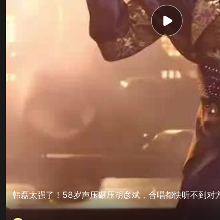
韩磊太强了！58岁声压碾压胡彦斌，合唱都快听不到对