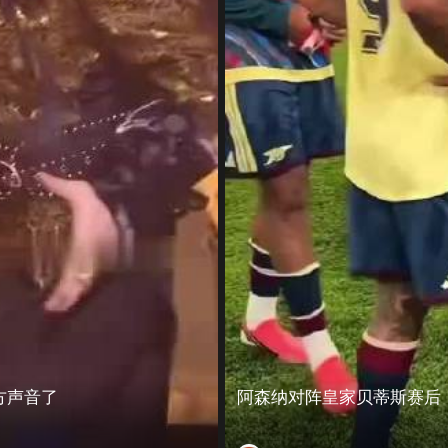
方声音了
阿森纳对阵皇家贝蒂斯赛后