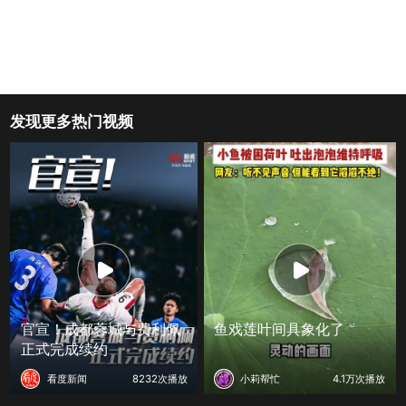
发现更多热门视频
官宣！成都蓉城与费利佩
鱼戏莲叶间具象化了
正式完成续约
看度新闻
8232次播放
小莉帮忙
4.1万次播放