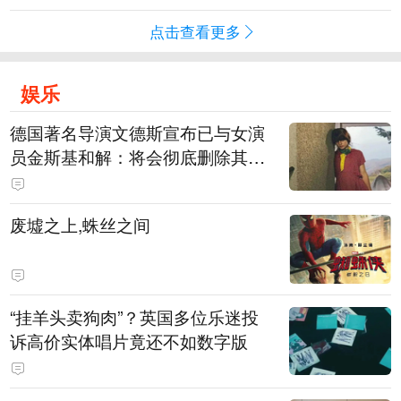
点击查看更多
娱乐
德国著名导演文德斯宣布已与女演
员金斯基和解：将会彻底删除其上
身裸露的画面
废墟之上,蛛丝之间
“挂羊头卖狗肉”？英国多位乐迷投
诉高价实体唱片竟还不如数字版