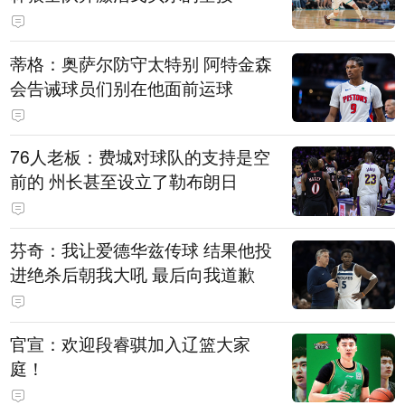
蒂格：奥萨尔防守太特别 阿特金森
会告诫球员们别在他面前运球
76人老板：费城对球队的支持是空
前的 州长甚至设立了勒布朗日
芬奇：我让爱德华兹传球 结果他投
进绝杀后朝我大吼 最后向我道歉
官宣：欢迎段睿骐加入辽篮大家
庭！