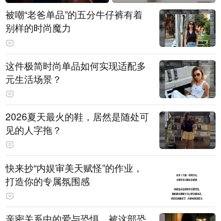
被嘲“老爸单品”的五分牛仔裤有着
别样的时尚魔力
这件极简时尚单品如何实现适配多
元生活场景？
2026夏天最火的鞋，居然是随处可
见的人字拖？
快来抄“内娱审美天赋怪”的作业，
打造你的专属氛围感
亲密关系中的爱与恐惧，被这部恐