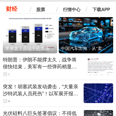
财经
股票
行情中心
下载APP
苹果拿下高端手机市场65%的份额：iPhone 17系列功不可没
中国汽车出海：从“卖出去”到“走进去”
特朗普：伊朗不能撑太久，战争将
很快结束，美军有一些弹药稍显紧
张！伊朗公布拟议的海峡管理文本
1
突发！胡塞武装发动袭击，“大量亲
沙特武装人员死伤”！以军展开报复
性空袭
4
光伏硅料八巨头签署倡议：不得低