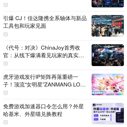
引爆 CJ！佳达隆携全系轴体与新品
工具包和玩家见面
《代号：对决》ChinaJoy首秀收
官：从线下爆满看见玩家的真实期
待
虎牙游戏发行IP矩阵再落重磅一
子！顶流“女明星”ZANMANG LOO
PY 正版3D消除手游《消消奇遇》
惊喜曝光
免费游戏加速器口令怎么用？外星
哈基米、外星喵兑换教程