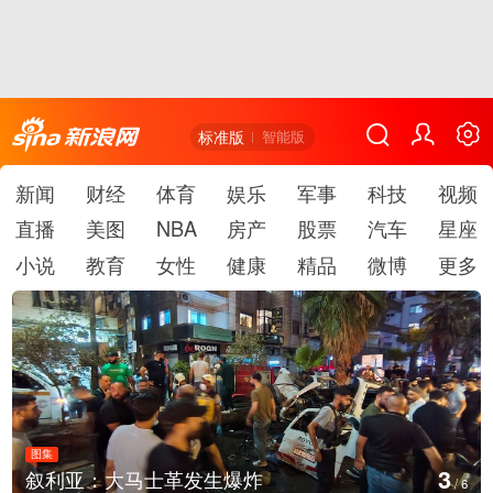
标准版
智能版
新闻
财经
体育
娱乐
军事
科技
视频
直播
美图
NBA
房产
股票
汽车
星座
小说
教育
女性
健康
精品
微博
更多
图集
3
叙利亚：大马士革发生爆炸
/
6