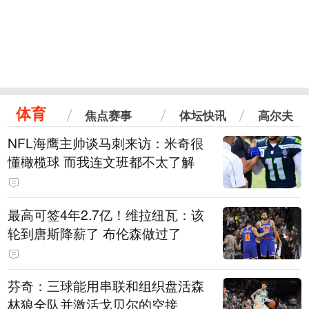
体育
焦点赛事
体坛快讯
高尔夫
NFL海鹰主帅谈马刺来访：米奇很
懂橄榄球 而我连文班都不太了解
最高可签4年2.7亿！维拉纽瓦：该
轮到唐斯降薪了 布伦森做过了
芬奇：三球能用串联和组织盘活森
林狼全队并激活戈贝尔的空接