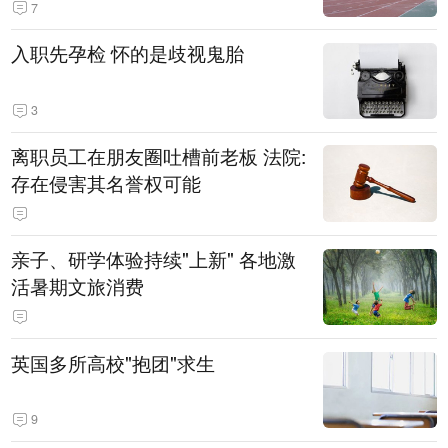
7
入职先孕检 怀的是歧视鬼胎
3
离职员工在朋友圈吐槽前老板 法院:
存在侵害其名誉权可能
亲子、研学体验持续"上新" 各地激
活暑期文旅消费
英国多所高校"抱团"求生
9