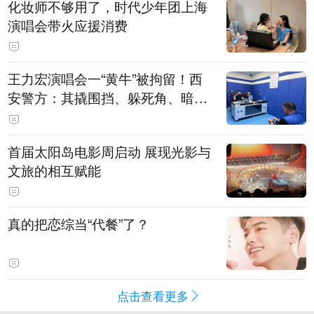
化妆师不够用了，时代少年团上海
演唱会带火应援消费
王力宏演唱会一“黄牛”被拘留！西
安警方：其撬围挡、躲死角、暗地
带10人入场
首届太阳岛电影周启动 展现光影与
文旅的相互赋能
真的把恋综当“代餐”了？
点击查看更多