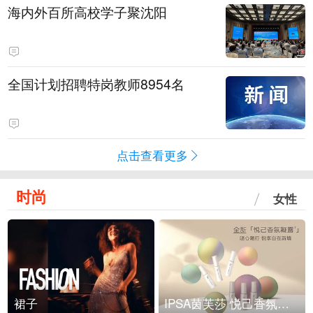
海内外百所高校学子聚沈阳
全国计划招聘特岗教师8954名
点击查看更多
时尚
女性
裙子
IPSA茵芙莎 悦己香氛凝露上市