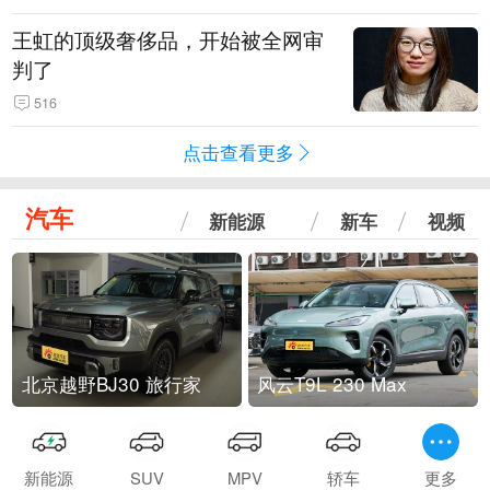
王虹的顶级奢侈品，开始被全网审
判了
516
点击查看更多
汽车
新能源
新车
视频
北京越野BJ30 旅行家
风云T9L 230 Max
新能源
SUV
MPV
轿车
更多