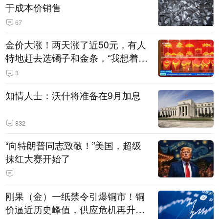
于成本价销售
67
金价大涨！两天涨了近50元，有人
特地赶去选镯子和金条，“我想着买
起来可以保值，小批量进一些货”
3
知情人士：沃什将准备在9月加息
832
“向特朗普同志致敬！”美国，超级
抹红大赛开始了
刚果（金）一纸禁令引爆铜市！铜
价逼近历史峰值，供应危机再升