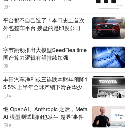
1
平台都不自己造了！本田史上首次
外包整车平台 接盘的是印度公司
7
字节跳动推出大模型SeedRealtime
国产算力逻辑有望持续加强
丰田汽车净利或三连跌本财年预降1
5.5% 上半年全球产销下滑在华少卖
14.3万辆
4
继 OpenAI、Anthropic 之后，Meta
AI 模型测试期间也发生“越界”事件
9