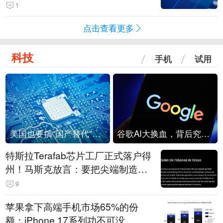
级？
1
点击查看更多
科技
手机
试用
美国也要搞“国产替代”？先算清三笔账
谷歌AI大换血，背后究竟发生了什么？
特斯拉Terafab芯片工厂正式落户得
州！马斯克放言：要把尖端制造带
回美国
9
苹果拿下高端手机市场65%的份
额：iPhone 17系列功不可没