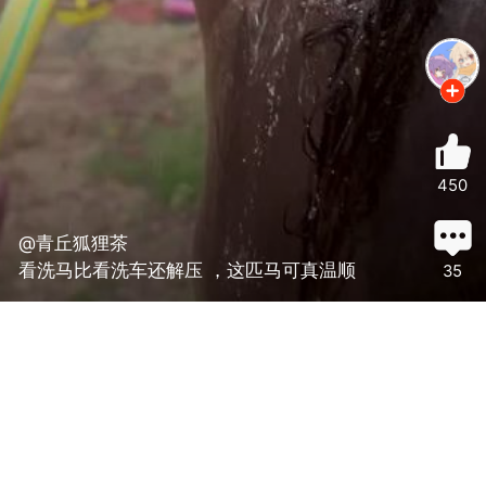
450
@青丘狐狸茶
看洗马比看洗车还解压 ，这匹马可真温顺
35