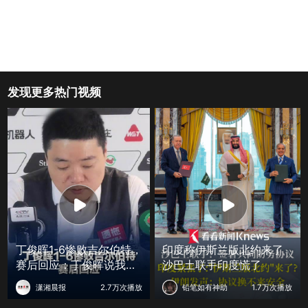
发现更多热门视频
丁俊晖1-6惨败吉尔伯特，
印度称伊斯兰版北约来了
赛后回应：丁俊晖说我的
沙巴土联手印度慌了
职业生涯一直波动很大
潇湘晨报
2.7万次播放
铅笔如有神助
1.7万次播放