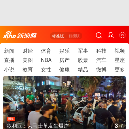
标准版
智能版
新闻
财经
体育
娱乐
军事
科技
视频
直播
美图
NBA
房产
股票
汽车
星座
小说
教育
女性
健康
精品
微博
更多
图集
4
士革发生爆炸
云南弥勒：欢庆火
/
6