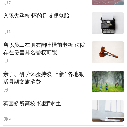
7
入职先孕检 怀的是歧视鬼胎
3
离职员工在朋友圈吐槽前老板 法院:
存在侵害其名誉权可能
亲子、研学体验持续"上新" 各地激
活暑期文旅消费
英国多所高校"抱团"求生
9