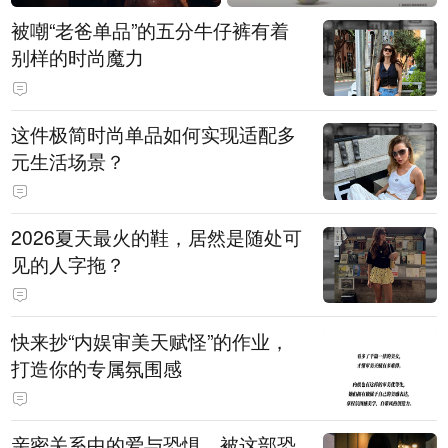
被嘲“老爸单品”的五分牛仔裤有着
别样的时尚魔力
这件极简时尚单品如何实现适配多
元生活场景？
2026夏天最火的鞋，居然是随处可
见的人字拖？
快来抄“内娱审美天赋怪”的作业，
打造你的专属氛围感
亲密关系中的爱与恐惧，被这部恐