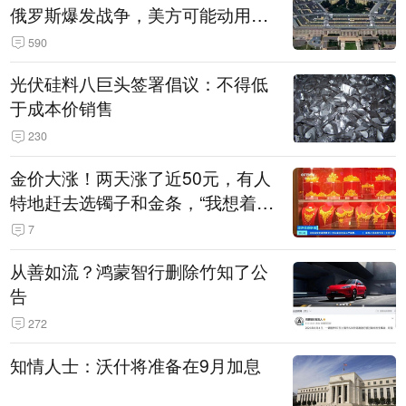
俄罗斯爆发战争，美方可能动用战
术核武器
590
光伏硅料八巨头签署倡议：不得低
于成本价销售
230
金价大涨！两天涨了近50元，有人
特地赶去选镯子和金条，“我想着买
起来可以保值，小批量进一些货”
7
从善如流？鸿蒙智行删除竹知了公
告
272
知情人士：沃什将准备在9月加息