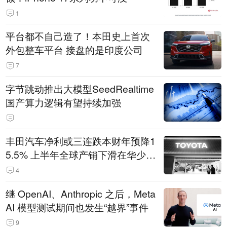
1
平台都不自己造了！本田史上首次
外包整车平台 接盘的是印度公司
7
字节跳动推出大模型SeedRealtime
国产算力逻辑有望持续加强
丰田汽车净利或三连跌本财年预降1
5.5% 上半年全球产销下滑在华少卖
14.3万辆
4
继 OpenAI、Anthropic 之后，Meta
AI 模型测试期间也发生“越界”事件
9