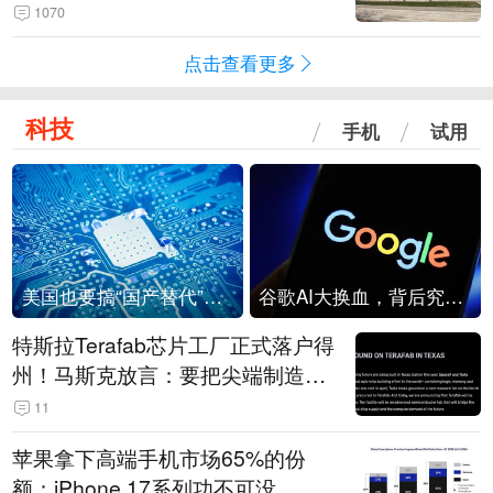
1070
点击查看更多
科技
手机
试用
美国也要搞“国产替代”？先算清三笔账
谷歌AI大换血，背后究竟发生了什么？
特斯拉Terafab芯片工厂正式落户得
州！马斯克放言：要把尖端制造带
回美国
11
苹果拿下高端手机市场65%的份
额：iPhone 17系列功不可没