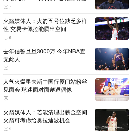
7
火箭媒体人：火箭五号位缺乏多样
性 交易卡佩拉能腾出空间
6
去年信誓旦旦3000万 今年NBA查
无此人
人气火爆里夫斯中国行厦门站粉丝
见面会 球迷面对面邂逅偶像
火箭媒体人：若能清理出薪金空间
火箭可考虑给奥拉迪波机会
9