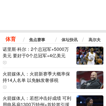
体育
焦点赛事
体坛快讯
高尔夫
诺里斯·科尔：2个总冠军+5000万
美元 要好于0个总冠军+4亿美元
火箭媒体人：火箭新赛季大概率保
持14人名单 以免触发奢侈税
火箭媒体人：若想冲击好成绩 可利
用电风扇1300万特例+首轮签引援