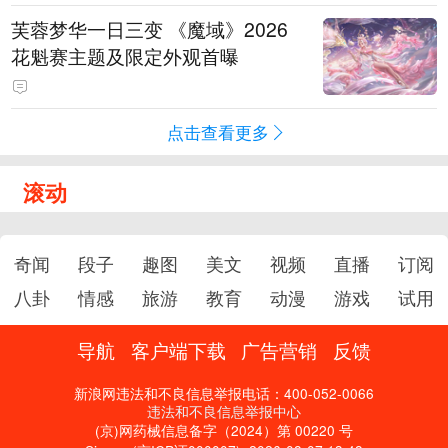
芙蓉梦华一日三变 《魔域》2026
花魁赛主题及限定外观首曝
点击查看更多
滚动
奇闻
段子
趣图
美文
视频
直播
订阅
八卦
情感
旅游
教育
动漫
游戏
试用
导航
客户端下载
广告营销
反馈
新浪网违法和不良信息举报电话：400-052-0066
违法和不良信息举报中心
(京)网药械信息备字（2024）第 00220 号