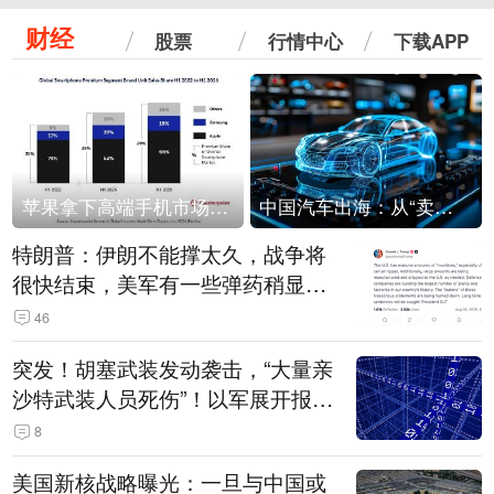
财经
股票
行情中心
下载APP
苹果拿下高端手机市场65%的份额：iPhone 17系列功不可没
中国汽车出海：从“卖出去”到“走进去”
特朗普：伊朗不能撑太久，战争将
很快结束，美军有一些弹药稍显紧
张！伊朗公布拟议的海峡管理文本
46
突发！胡塞武装发动袭击，“大量亲
沙特武装人员死伤”！以军展开报复
性空袭
8
美国新核战略曝光：一旦与中国或