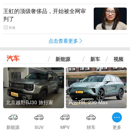
王虹的顶级奢侈品，开始被全网审
判了
516
点击查看更多
汽车
新能源
新车
视频
北京越野BJ30 旅行家
风云T9L 230 Max
新能源
SUV
MPV
轿车
更多