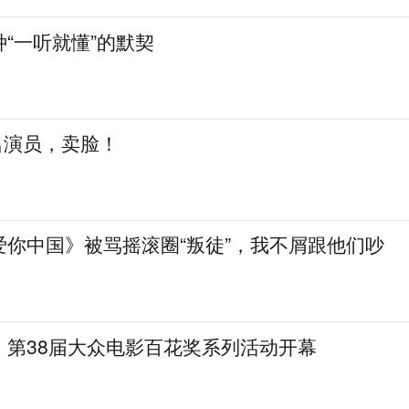
“一听就懂”的默契
知名演员，卖脸！
爱你中国》被骂摇滚圈“叛徒”，我不屑跟他们吵
，第38届大众电影百花奖系列活动开幕