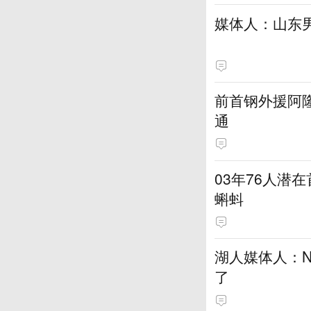
媒体人：山东
前首钢外援阿
通
03年76人潜
蝌蚪
湖人媒体人：N
了