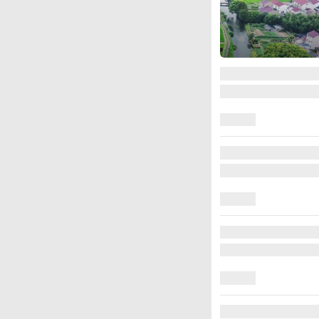
图集
厄瓜多尔总统