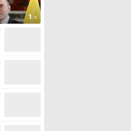
1
/
6