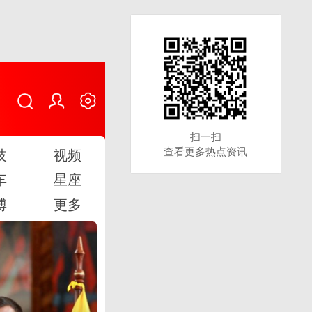
扫一扫
扫一扫
查看更多热点资讯
查看更多热点资讯
技
视频
车
星座
博
更多