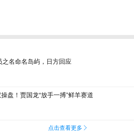
员之名命名岛屿，日方回应
全权操盘！贾国龙“放手一搏”鲜羊赛道
点击查看更多