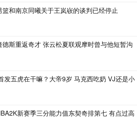
男篮和南京同曦关于王岚嵚的谈判已经停止
隆德斯重返奇才 张云松夏联观摩时曾与他短暂沟
在首发五虎在干嘛？大帝9岁 马克西吃奶 VJ还是小
BA2K新赛季三分能力值东契奇排第七 有点过高