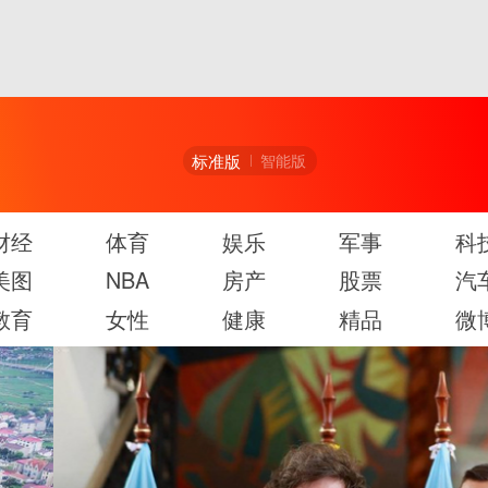
标准版
智能版
财经
体育
娱乐
军事
科
美图
NBA
房产
股票
汽
教育
女性
健康
精品
微