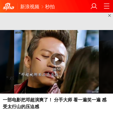
新浪视频
秒拍
05:53
一部电影把邓超演爽了！ 分手大师 看一遍笑一遍 感