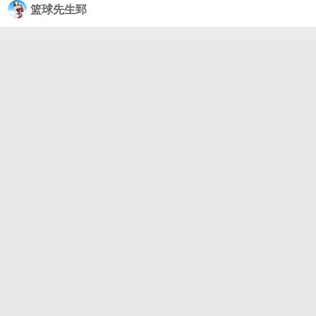
篮球先生郅