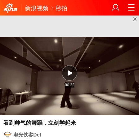
新浪视频
秒拍
00:22
电光侠客Del