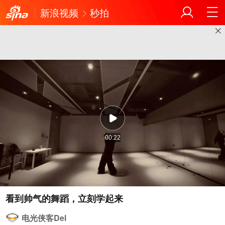
新浪视频
秒拍
00:22
电光侠客Del