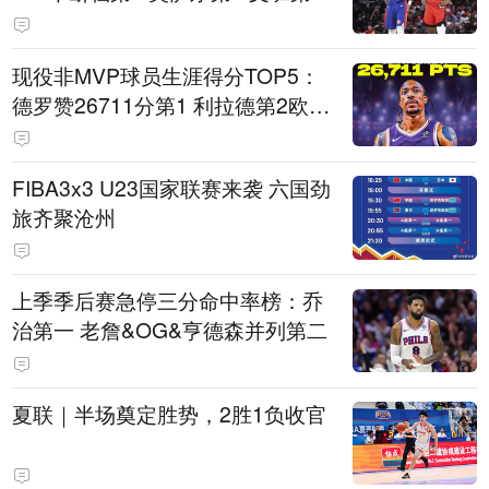
现役非MVP球员生涯得分TOP5：
德罗赞26711分第1 利拉德第2欧文
第5
FIBA3x3 U23国家联赛来袭 六国劲
旅齐聚沧州
上季季后赛急停三分命中率榜：乔
治第一 老詹&OG&亨德森并列第二
夏联｜半场奠定胜势，2胜1负收官