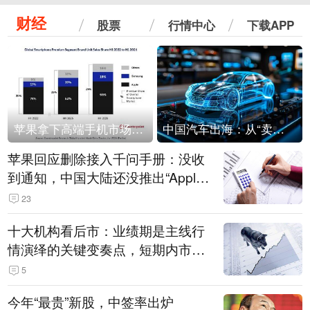
财经
股票
行情中心
下载APP
苹果拿下高端手机市场65%的份额：iPhone 17系列功不可没
中国汽车出海：从“卖出去”到“走进去”
苹果回应删除接入千问手册：没收
到通知，中国大陆还没推出“Apple
智能使用千问”功能
23
十大机构看后市：业绩期是主线行
情演绎的关键变奏点，短期内市场
或继续反弹，关注三条业绩主线
5
今年“最贵”新股，中签率出炉