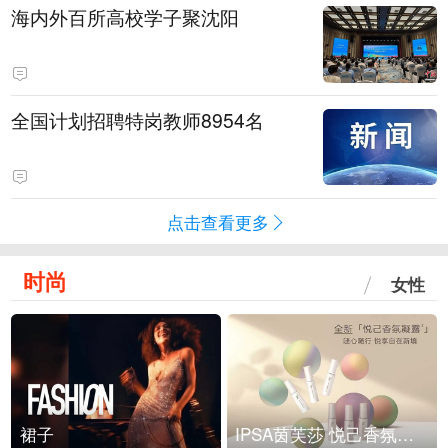
海内外百所高校学子聚沈阳
全国计划招聘特岗教师8954名
点击查看更多
时尚
女性
裙子
IPSA茵芙莎 悦己香氛凝露上市