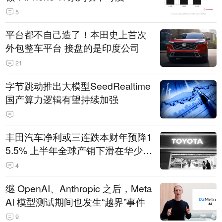
5
平台都不自己造了！本田史上首次
外包整车平台 接盘的是印度公司
21
字节跳动推出大模型SeedRealtime
国产算力逻辑有望持续加强
丰田汽车净利或三连跌本财年预降1
5.5% 上半年全球产销下滑在华少卖
14.3万辆
4
继 OpenAI、Anthropic 之后，Meta
AI 模型测试期间也发生“越界”事件
9