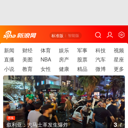
标准版
智能版
新闻
财经
体育
娱乐
军事
科技
视频
直播
美图
NBA
房产
股票
汽车
星座
小说
教育
女性
健康
精品
微博
更多
图集
4
生爆炸
云南弥勒：欢庆火把节
/
6