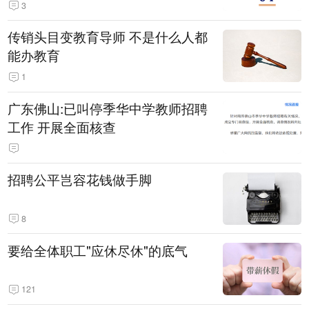
3
传销头目变教育导师 不是什么人都
能办教育
1
广东佛山:已叫停季华中学教师招聘
工作 开展全面核查
招聘公平岂容花钱做手脚
8
要给全体职工"应休尽休"的底气
121