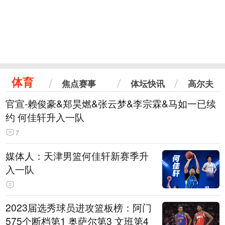
体育
焦点赛事
体坛快讯
高尔夫
官宣-赖俊豪&郑昊燃&张云梦&李宗霖&马如一已续
约 何佳轩升入一队
7
媒体人：天津男篮何佳轩新赛季升
入一队
2023届选秀球员进攻篮板榜：阿门
575个断档第1 奥萨尔第3 文班第4