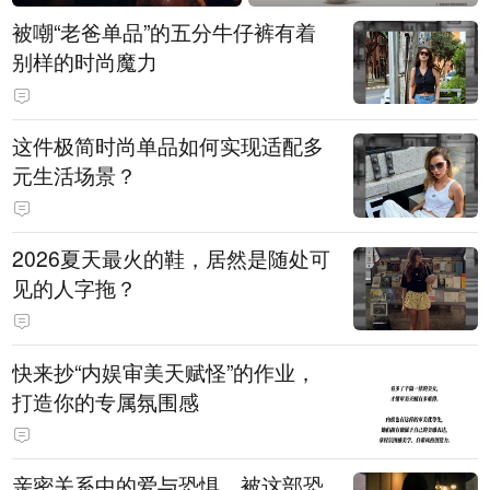
被嘲“老爸单品”的五分牛仔裤有着
别样的时尚魔力
这件极简时尚单品如何实现适配多
元生活场景？
2026夏天最火的鞋，居然是随处可
见的人字拖？
快来抄“内娱审美天赋怪”的作业，
打造你的专属氛围感
亲密关系中的爱与恐惧，被这部恐