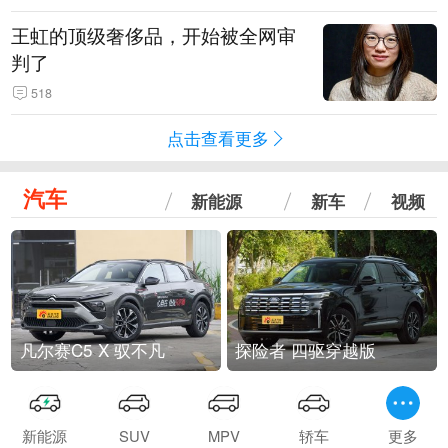
王虹的顶级奢侈品，开始被全网审
判了
518
点击查看更多
汽车
新能源
新车
视频
凡尔赛C5 X 驭不凡
探险者 四驱穿越版
新能源
SUV
MPV
轿车
更多