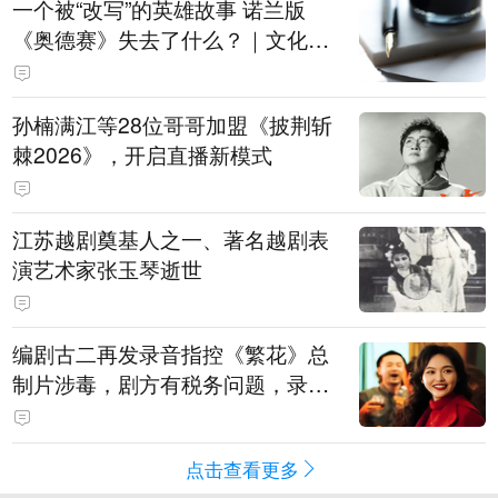
一个被“改写”的英雄故事 诺兰版
《奥德赛》失去了什么？｜文化观
察
孙楠满江等28位哥哥加盟《披荆斩
棘2026》，开启直播新模式
江苏越剧奠基人之一、著名越剧表
演艺术家张玉琴逝世
编剧古二再发录音指控《繁花》总
制片涉毒，剧方有税务问题，录音
中王家卫称“一点够了，要不然又要
出事”
点击查看更多