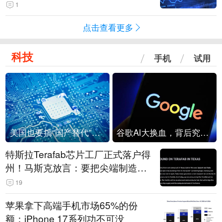
1
点击查看更多
科技
手机
试用
美国也要搞“国产替代”？先算清三笔账
谷歌AI大换血，背后究竟发生了什么？
特斯拉Terafab芯片工厂正式落户得
州！马斯克放言：要把尖端制造带
回美国
19
苹果拿下高端手机市场65%的份
额：iPhone 17系列功不可没