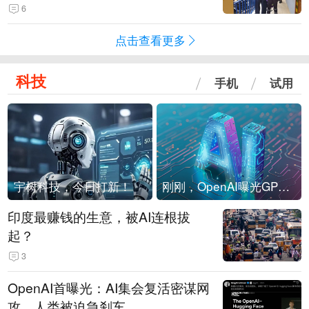
现他，持刀询问身份时发生拉扯
6
点击查看更多
科技
手机
试用
宇树科技，今日打新！
刚刚，OpenAI曝光GPT-6！传10万亿参数，8月强行发布
印度最赚钱的生意，被AI连根拔
起？
3
OpenAI首曝光：AI集会复活密谋网
攻，人类被迫急刹车