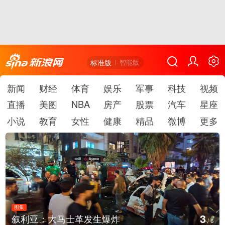
标准版
智能版
新闻
财经
体育
娱乐
军事
科技
视频
直播
美图
NBA
房产
股票
汽车
星座
小说
教育
女性
健康
精品
微博
更多
图集
4
云南弥勒：欢庆火把节
/
6