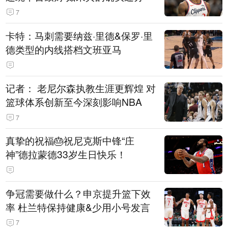
7
卡特：马刺需要纳兹·里德&保罗·里
德类型的内线搭档文班亚马
记者： 老尼尔森执教生涯更辉煌 对
篮球体系创新至今深刻影响NBA
7
真挚的祝福🎂祝尼克斯中锋“庄
神”德拉蒙德33岁生日快乐！
争冠需要做什么？申京提升篮下效
率 杜兰特保持健康&少用小号发言
7