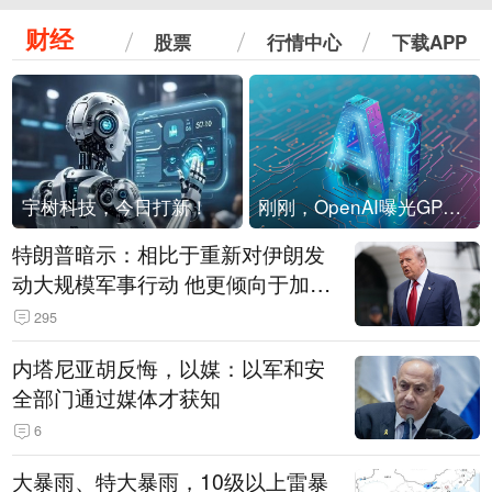
财经
股票
行情中心
下载APP
宇树科技，今日打新！
刚刚，OpenAI曝光GPT-6！传10万亿参数，8月强行发布
特朗普暗示：相比于重新对伊朗发
动大规模军事行动 他更倾向于加大
经济施压
295
内塔尼亚胡反悔，以媒：以军和安
全部门通过媒体才获知
6
大暴雨、特大暴雨，10级以上雷暴