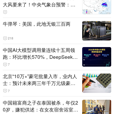
大风要来了！中央气象台预警：今
天到明天，浙江、安徽有特大暴雨
牛弹琴：美国，此地无银三百两
218
中国AI大模型调用量连续十五周领
跑：环比增长570%，DeepSeek-V
4-Flash正式版登顶！MiniMax M
7
3、阶跃星辰Step 3.7 Flash跌出榜
北京“10万+”豪宅批量入市，业内人
单
士：预计未来两三年千万元级豪宅
潜在供应达万套！谁在买单？
7
中国籍富商之子在泰国被杀，年仅2
0岁，嫌犯供述：在女友宿舍浴室发