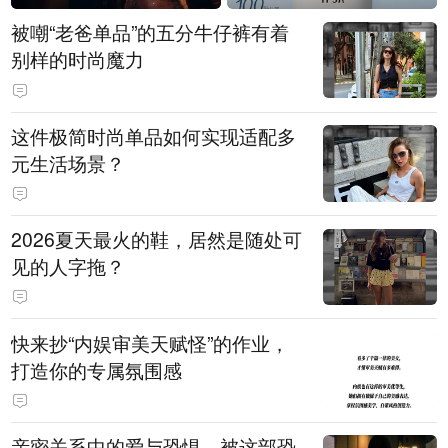
被嘲“老爸单品”的五分牛仔裤有着
别样的时尚魔力
这件极简时尚单品如何实现适配多
元生活场景？
2026夏天最火的鞋，居然是随处可
见的人字拖？
快来抄“内娱审美天赋怪”的作业，
打造你的专属氛围感
亲密关系中的爱与恐惧，被这部恐