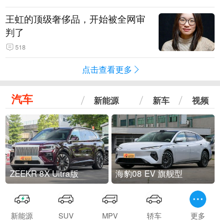
王虹的顶级奢侈品，开始被全网审
判了
518
点击查看更多
汽车
新能源
新车
视频
ZEEKR 8X Ultra版
海豹08 EV 旗舰型
新能源
SUV
MPV
轿车
更多