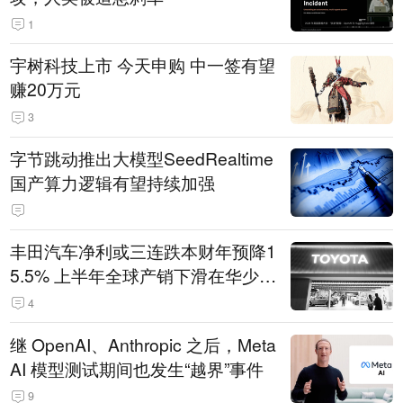
1
宇树科技上市 今天申购 中一签有望
赚20万元
3
字节跳动推出大模型SeedRealtime
国产算力逻辑有望持续加强
丰田汽车净利或三连跌本财年预降1
5.5% 上半年全球产销下滑在华少卖
14.3万辆
4
继 OpenAI、Anthropic 之后，Meta
AI 模型测试期间也发生“越界”事件
9