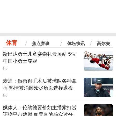
体育
焦点赛事
体坛快讯
高尔夫
斯巴达勇士儿童赛崇礼云顶站 5位
中国小勇士夺冠
麦迪：做微创手术后被球队各种拿
捏 热情被消磨殆尽所以选择退役
媒体人：伦纳德要价如主播索打赏
还绕平台敛财 如果真的确实过分