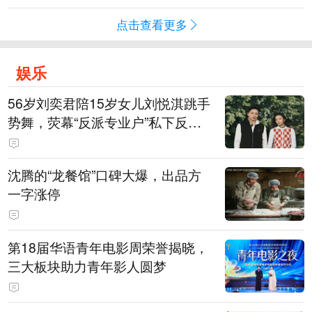
点击查看更多
娱乐
56岁刘奕君陪15岁女儿刘悦淇跳手
势舞，荧幕“反派专业户”私下反差
明显，女儿主攻高尔夫，曾以最小
年龄出战职业赛
沈腾的“龙餐馆”口碑大爆，出品方
一字涨停
第18届华语青年电影周荣誉揭晓，
三大板块助力青年影人圆梦