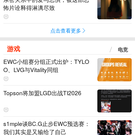
怖片诠释得淋漓尽致
点击查看更多
游戏
电竞
EWC小组赛分组正式出炉：TYLO
O、LVG与Vitality同组
Topson将加盟LGD出战TI2026
s1mple谈BC.G止步EWC预选赛：
我们其实是又输给了自己