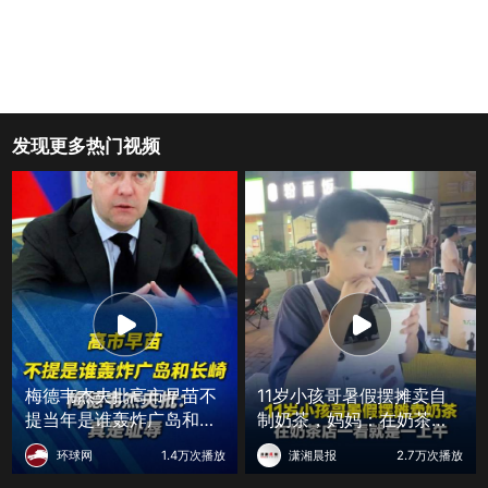
发现更多热门视频
梅德韦杰夫批高市早苗不
11岁小孩哥暑假摆摊卖自
提当年是谁轰炸广岛和长
制奶茶，妈妈：在奶茶店
崎：真是耻辱
能待一上午，看1小时回来
环球网
1.4万次播放
潇湘晨报
2.7万次播放
自己研究