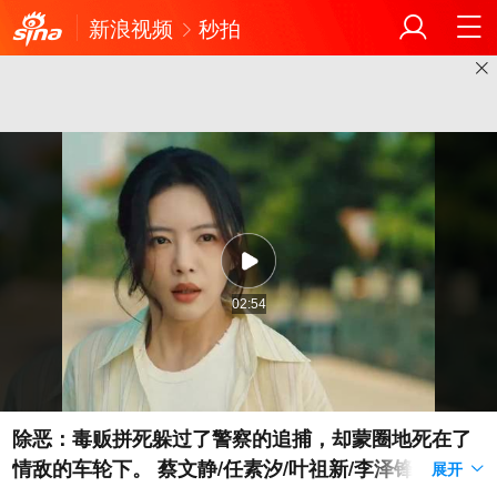
新浪视频
秒拍
02:54
除恶：毒贩拼死躲过了警察的追捕，却蒙圈地死在了
情敌的车轮下。 蔡文静/任素汐/叶祖新/李泽锋 #一分
展开