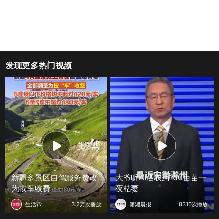
发现更多热门视频
新疆多景区自驾服务费改
大爷听AI洒农药150亩苗一
为按车收费
夜枯萎
生活帮
3.2万次播放
潇湘晨报
8310次播放