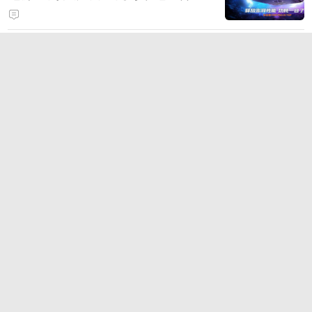
打造旗舰供电方案
2026年6大热门手游加速器盘点：
国服、外服与多设备支持
时空回溯，热血归来！科加斯正式
登陆峡谷，英雄之力降临符文乱
斗！
TT语音深耕游戏社交，2026China
Joy四大IP联动引爆线下引流闭环
狂浪八月，陈小春掌舵！《疯狂水
世界》首届狂浪节来袭，荒岛求生
直播即将开启