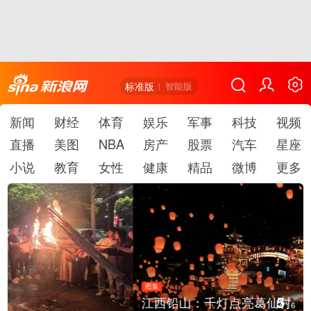
标准版
智能版
新闻
财经
体育
娱乐
军事
科技
视频
直播
美图
NBA
房产
股票
汽车
星座
小说
教育
女性
健康
精品
微博
更多
图集
5
江西铅山：千灯点亮葛仙村
/
6