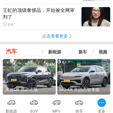
王虹的顶级奢侈品，开始被全网审
判了
516
点击查看更多
汽车
新能源
新车
视频
奥迪Q6 黑武士版
MG 4X 半固态智享版
新能源
SUV
MPV
轿车
更多