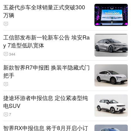
五菱代步车全球销量正式突破300
万辆
工信部发布新一轮新车公告 埃安Ra
y 7造型低趴宽体
344
新款智界R7申报图 换装半隐藏式门
把手
捷途环游者申报信息 定位紧凑型纯
电SUV
7
智界RX申报信息 将于8月开启小订