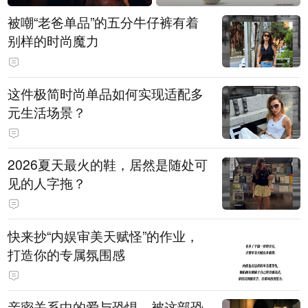
被嘲“老爸单品”的五分牛仔裤有着
别样的时尚魔力
这件极简时尚单品如何实现适配多
元生活场景？
2026夏天最火的鞋，居然是随处可
见的人字拖？
快来抄“内娱审美天赋怪”的作业，
打造你的专属氛围感
亲密关系中的爱与恐惧，被这部恐