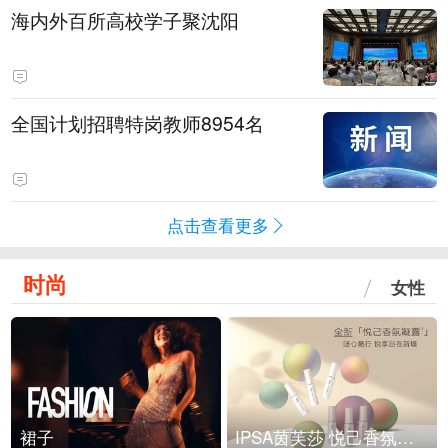
海内外百所高校学子聚沈阳
全国计划招聘特岗教师8954名
点击查看更多
时尚
女性
裙子
IPSA茵芙莎 悦己香氛凝露上市