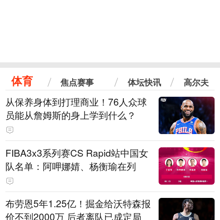
体育
焦点赛事
体坛快讯
高尔夫
从保养身体到打理商业！76人众球
员能从詹姆斯的身上学到什么？
FIBA3x3系列赛CS Rapid站中国女
队名单：阿呷娜婧、杨衡瑜在列
布劳恩5年1.25亿！掘金给沃特森报
价不到2000万 后者离队已成定局