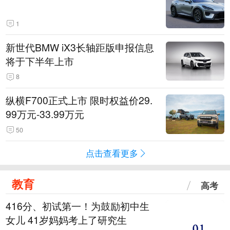
1
新世代BMW iX3长轴距版申报信息
将于下半年上市
8
纵横F700正式上市 限时权益价29.
99万元-33.99万元
50
点击查看更多
教育
高考
416分、初试第一！为鼓励初中生
女儿 41岁妈妈考上了研究生