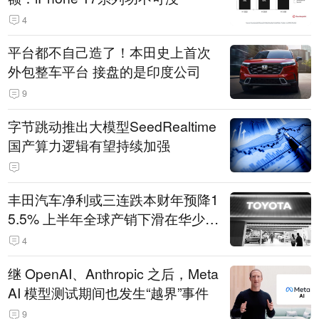
4
平台都不自己造了！本田史上首次
外包整车平台 接盘的是印度公司
9
字节跳动推出大模型SeedRealtime
国产算力逻辑有望持续加强
丰田汽车净利或三连跌本财年预降1
5.5% 上半年全球产销下滑在华少卖
14.3万辆
4
继 OpenAI、Anthropic 之后，Meta
AI 模型测试期间也发生“越界”事件
9