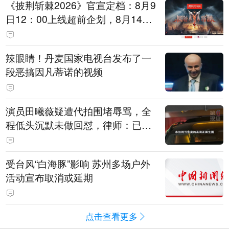
《披荆斩棘2026》官宣定档：8月9
日12：00上线超前企划，8月14日
初见面直播，8月15日、16日两天
进行初舞台直播
辣眼睛！丹麦国家电视台发布了一
段恶搞因凡蒂诺的视频
演员田曦薇疑遭代拍围堵辱骂，全
程低头沉默未做回怼，律师：已超
出公众人物应容忍的合理界限
受台风“白海豚”影响 苏州多场户外
活动宣布取消或延期
点击查看更多