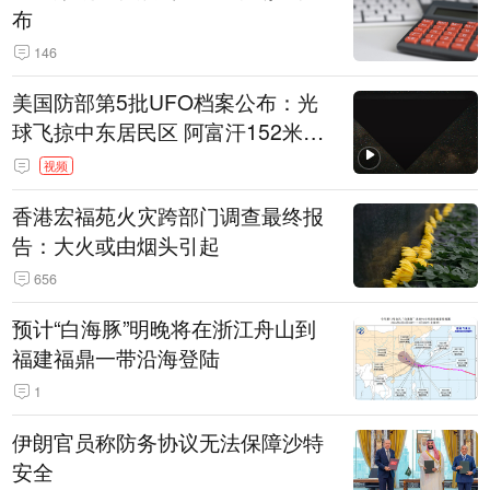
布
146
美国防部第5批UFO档案公布：光
球飞掠中东居民区 阿富汗152米三
角形遮蔽星光
视频
香港宏福苑火灾跨部门调查最终报
告：大火或由烟头引起
656
预计“白海豚”明晚将在浙江舟山到
福建福鼎一带沿海登陆
1
伊朗官员称防务协议无法保障沙特
安全