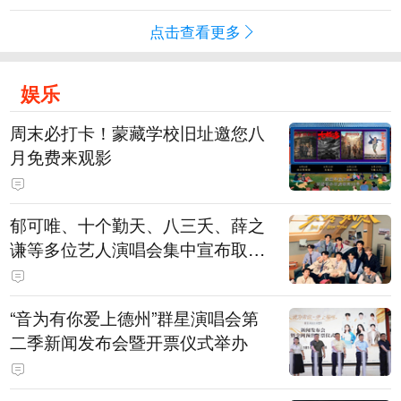
点击查看更多
娱乐
周末必打卡！蒙藏学校旧址邀您八
月免费来观影
郁可唯、十个勤天、八三夭、薛之
谦等多位艺人演唱会集中宣布取消
或延期
“音为有你爱上德州”群星演唱会第
二季新闻发布会暨开票仪式举办