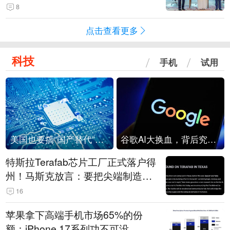
8
点击查看更多
科技
手机
试用
美国也要搞“国产替代”？先算清三笔账
谷歌AI大换血，背后究竟发生了什么？
特斯拉Terafab芯片工厂正式落户得
州！马斯克放言：要把尖端制造带
回美国
16
苹果拿下高端手机市场65%的份
额：iPhone 17系列功不可没