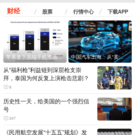
财经
股票
行情中心
下载APP
苹果拿下高端手机市场65%的份额：iPhone 17系列功不可没
中国汽车出海：从“卖出去”到“走进去”
从“福利枪”利益链到深层枪支崇
拜，泰国为何反复上演枪击悲剧？
8
历史性一天，给美国的一个强烈信
号
247
《民用航空发展“十五五”规划》发