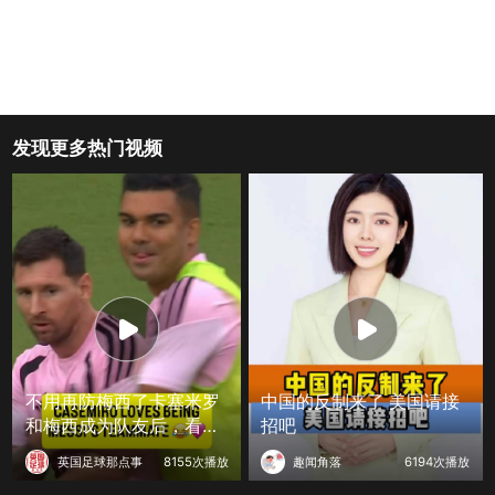
发现更多热门视频
不用再防梅西了卡塞米罗
中国的反制来了 美国请接
和梅西成为队友后，看起
招吧
来非常开心
英国足球那点事
8155次播放
趣闻角落
6194次播放