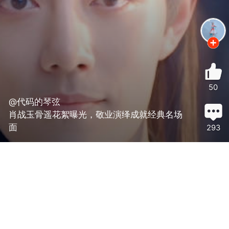
50
@代码的琴弦
肖战玉骨遥花絮曝光，敬业演绎成就经典名场
面
293