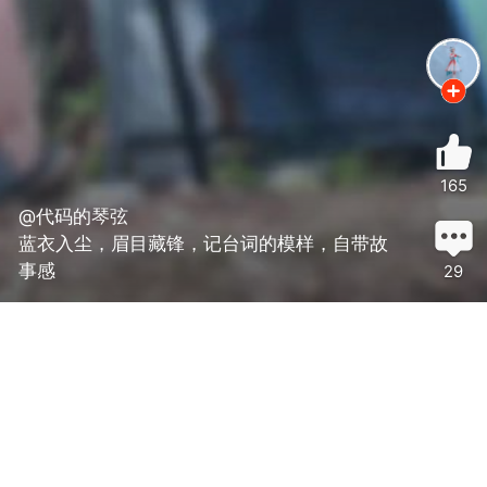
165
@代码的琴弦
蓝衣入尘，眉目藏锋，记台词的模样，自带故
事感
29