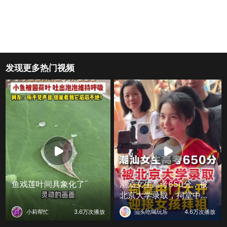
发现更多热门视频
鱼戏莲叶间具象化了
潮汕女生高考650分，被
北京大学录取，祠堂中门
大开迎接女孩拜祖
小莉帮忙
3.6万次播放
汕头吃喝玩乐
4.6万次播放