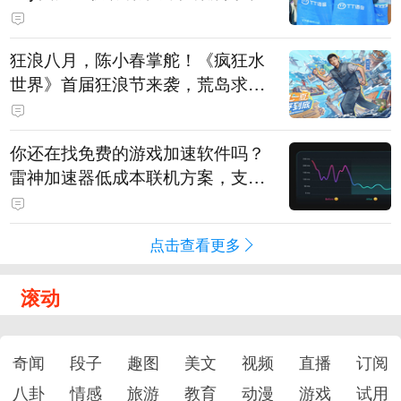
狂浪八月，陈小春掌舵！《疯狂水
世界》首届狂浪节来袭，荒岛求生
直播即将开启
你还在找免费的游戏加速软件吗？
雷神加速器低成本联机方案，支持
免费试用
点击查看更多
滚动
奇闻
段子
趣图
美文
视频
直播
订阅
八卦
情感
旅游
教育
动漫
游戏
试用