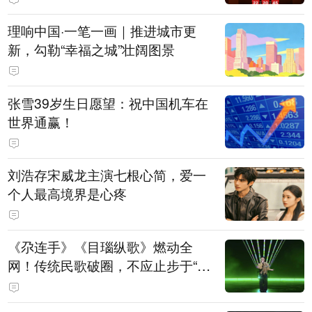
理响中国·一笔一画｜推进城市更
新，勾勒“幸福之城”壮阔图景
张雪39岁生日愿望：祝中国机车在
世界通赢！
刘浩存宋威龙主演七根心简，爱一
个人最高境界是心疼
《尕连手》《目瑙纵歌》燃动全
网！传统民歌破圈，不应止步于“上
头”