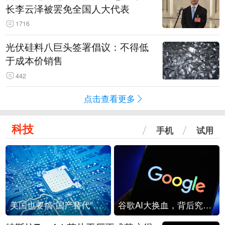
长李云泽被罢免全国人大代表
1716
光伏硅料八巨头签署倡议：不得低
于成本价销售
442
点击查看更多
科技
手机
试用
美国也要搞“国产替代”？先算清三笔账
谷歌AI大换血，背后究竟发生了什么？