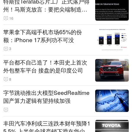
特斯拉Terafab芯片工厂正式落户得
州！马斯克放言：要把尖端制造带
回美国
16
苹果拿下高端手机市场65%的份
额：iPhone 17系列功不可没
3
平台都不自己造了！本田史上首次
外包整车平台 接盘的是印度公司
8
字节跳动推出大模型SeedRealtime
国产算力逻辑有望持续加强
丰田汽车净利或三连跌本财年预降1
5.5% 上半年全球产销下滑在华少卖