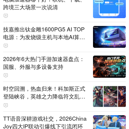
跨境三大场景一次说清
技嘉推出钛金雕1600PG5 AI TOP
电源：为发烧级主机与本地AI算力
打造旗舰供电方案
2026年6大热门手游加速器盘点：
国服、外服与多设备支持
时空回溯，热血归来！科加斯正式
登陆峡谷，英雄之力降临符文乱
斗！
TT语音深耕游戏社交，2026China
Joy四大IP联动引爆线下引流闭环