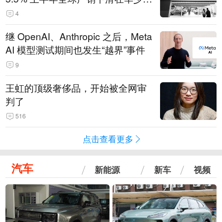
14.3万辆
4
继 OpenAI、Anthropic 之后，Meta
AI 模型测试期间也发生“越界”事件
9
王虹的顶级奢侈品，开始被全网审
判了
516
点击查看更多
汽车
新能源
新车
视频