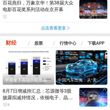
百花燕归，万象京华！第38届大众
电影百花奖系列活动在京开幕
点击查看更多
财经
股票
行情中心
下载APP
苹果拿下高端手机市场65%的份额：iPhone 17系列功不可没
中国汽车出海：从“卖出去”到“走进去”
8月7日增减持汇总：芯源微等3股
披露拟减持情况，依顿电子、晶华
微拟增持（表）
9