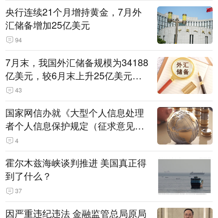
央行连续21个月增持黄金，7月外
汇储备增加25亿美元
94
7月末，我国外汇储备规模为34188
亿美元，较6月末上升25亿美元，
升幅为0.07%
43
国家网信办就《大型个人信息处理
者个人信息保护规定（征求意见
稿）》公开征求意见
4
霍尔木兹海峡谈判推进 美国真正得
到了什么？
37
因严重违纪违法 金融监管总局原局