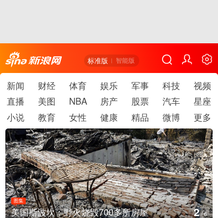
标准版
智能版
新闻
财经
体育
娱乐
军事
科技
视频
直播
美图
NBA
房产
股票
汽车
星座
小说
教育
女性
健康
精品
微博
更多
图集
2
美国斯波坎：野火烧毁700多所房屋
/
6