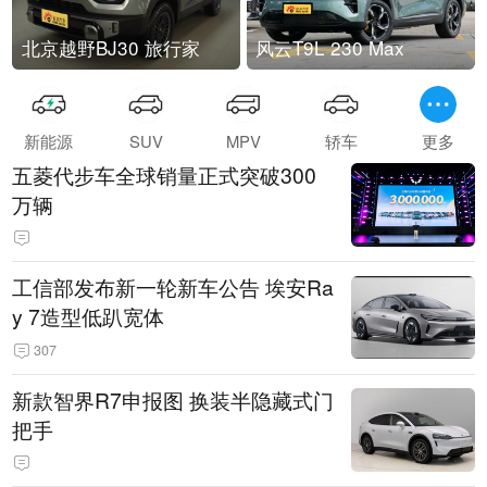
北京越野BJ30 旅行家
风云T9L 230 Max
新能源
SUV
MPV
轿车
更多
五菱代步车全球销量正式突破300
万辆
工信部发布新一轮新车公告 埃安Ra
y 7造型低趴宽体
307
新款智界R7申报图 换装半隐藏式门
把手