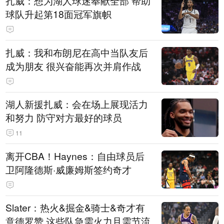
扎威：想为湖人球迷奉献全部 帮助
球队升起第18面冠军旗帜
扎威：我和布朗尼在高中当队友后
成为朋友 很兴奋能再次并肩作战
湖人新援扎威：会在场上展现活力
和努力 防守对方最好的球员
11
离开CBA！Haynes：自由球员后
卫阿隆德斯·威廉姆斯签约奇才
Slater：热火&掘金&骑士&奇才有
意德罗赞 这些队急需火力且需节流