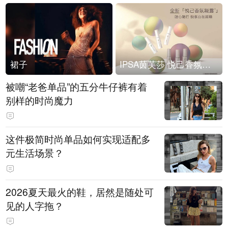
裙子
IPSA茵芙莎 悦己香氛凝露上市
被嘲“老爸单品”的五分牛仔裤有着
别样的时尚魔力
这件极简时尚单品如何实现适配多
元生活场景？
2026夏天最火的鞋，居然是随处可
见的人字拖？