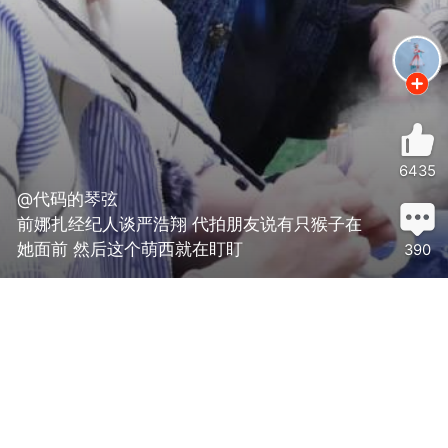
6435
@代码的琴弦
前娜扎经纪人谈严浩翔 代拍朋友说有只猴子在
她面前 然后这个萌西就在盯盯
390