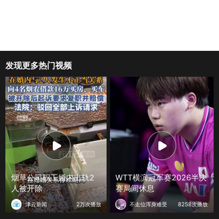
发现更多热门视频
烟草公司职工婚内出轨2
WTT横滨冠军赛2026半决
人被开除
赛局间休息
津云新闻
2万次播放
不走位浑身难受
8258次播放