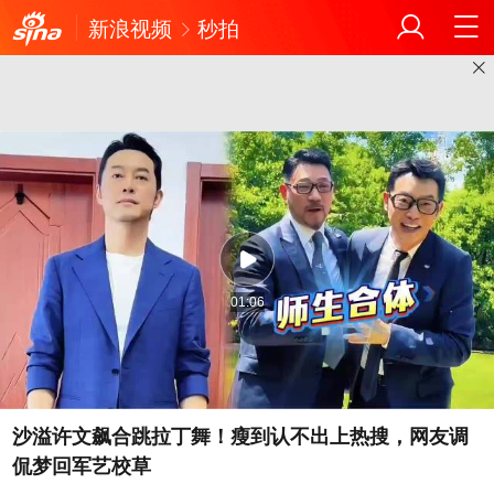
新浪视频
秒拍
01:06
沙溢许文飙合跳拉丁舞！瘦到认不出上热搜，网友调