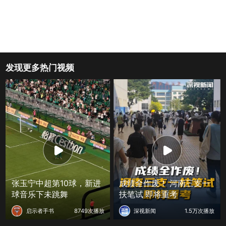
发现更多热门视频
张玉宁中超第10球，新进
成绩全作废！ 河南三支一
球音乐下未跳舞
扶笔试 即将重考
启示者手书
8749次播放
深视新闻
1.5万次播放