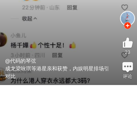
23
@代码的琴弦
成龙梁咏琪等港星亲和获赞，内娱明星排场引
对比
评论