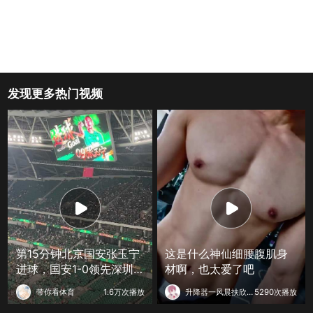
发现更多热门视频
第15分钟北京国安张玉宁
这是什么神仙细腰腹肌身
进球，国安1-0领先深圳新
材啊，也太爱了吧
鹏城
带你看体育
1.6万次播放
升降器一风晨扶欣況
5290次播放