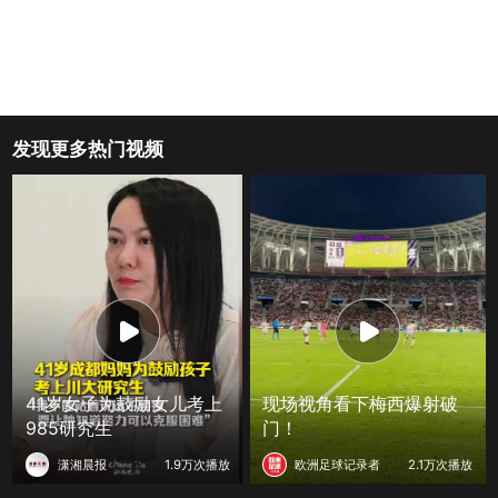
发现更多热门视频
41岁女子为鼓励女儿考上
现场视角看下梅西爆射破
985研究生
门！
潇湘晨报
1.9万次播放
欧洲足球记录者
2.1万次播放