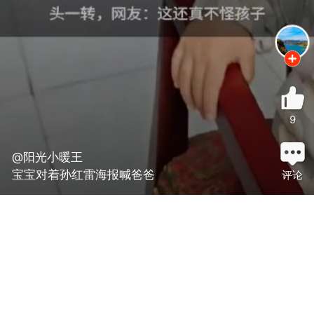
9
@阳光小暖王
宝宝对着孙红雷海报喊爸爸
评论