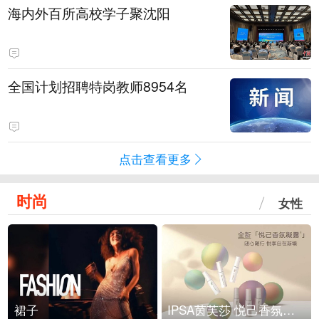
海内外百所高校学子聚沈阳
全国计划招聘特岗教师8954名
点击查看更多
时尚
女性
裙子
IPSA茵芙莎 悦己香氛凝露上市