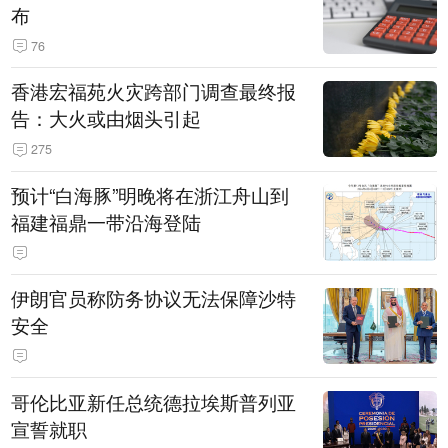
布
76
香港宏福苑火灾跨部门调查最终报
告：大火或由烟头引起
275
预计“白海豚”明晚将在浙江舟山到
福建福鼎一带沿海登陆
伊朗官员称防务协议无法保障沙特
安全
哥伦比亚新任总统德拉埃斯普列亚
宣誓就职