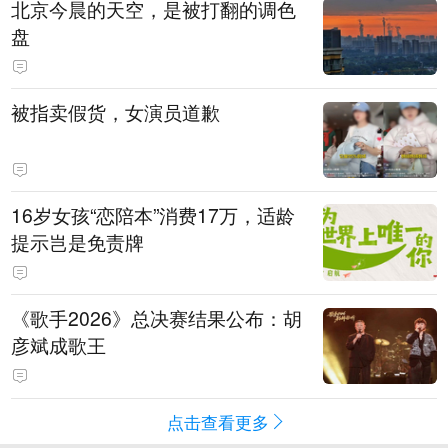
北京今晨的天空，是被打翻的调色
盘
被指卖假货，女演员道歉
16岁女孩“恋陪本”消费17万，适龄
提示岂是免责牌
《歌手2026》总决赛结果公布：胡
彦斌成歌王
点击查看更多