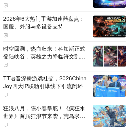
打造旗舰供电方案
2026年6大热门手游加速器盘点：
国服、外服与多设备支持
时空回溯，热血归来！科加斯正式
登陆峡谷，英雄之力降临符文乱
斗！
TT语音深耕游戏社交，2026China
Joy四大IP联动引爆线下引流闭环
狂浪八月，陈小春掌舵！《疯狂水
世界》首届狂浪节来袭，荒岛求生
直播即将开启