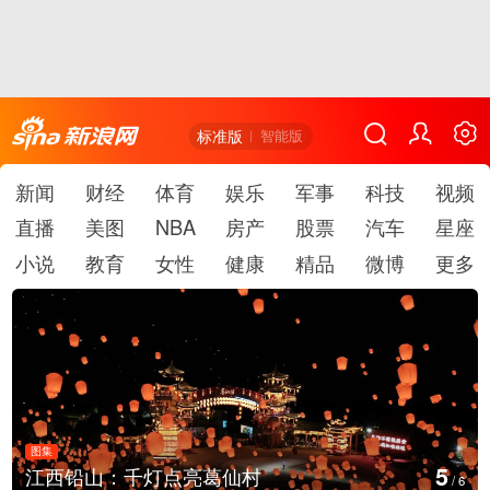
标准版
智能版
新闻
财经
体育
娱乐
军事
科技
视频
直播
美图
NBA
房产
股票
汽车
星座
小说
教育
女性
健康
精品
微博
更多
图集
5
江西铅山：千灯点亮葛仙村
/
6