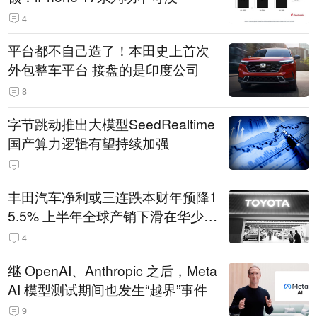
4
平台都不自己造了！本田史上首次
外包整车平台 接盘的是印度公司
8
字节跳动推出大模型SeedRealtime
国产算力逻辑有望持续加强
丰田汽车净利或三连跌本财年预降1
5.5% 上半年全球产销下滑在华少卖
14.3万辆
4
继 OpenAI、Anthropic 之后，Meta
AI 模型测试期间也发生“越界”事件
9