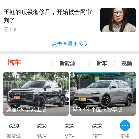
王虹的顶级奢侈品，开始被全网审
判了
516
点击查看更多
汽车
新能源
新车
视频
奥迪Q6 黑武士版
MG 4X 半固态智享版
新能源
SUV
MPV
轿车
更多