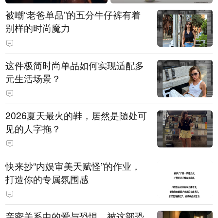
被嘲“老爸单品”的五分牛仔裤有着
别样的时尚魔力
这件极简时尚单品如何实现适配多
元生活场景？
2026夏天最火的鞋，居然是随处可
见的人字拖？
快来抄“内娱审美天赋怪”的作业，
打造你的专属氛围感
亲密关系中的爱与恐惧，被这部恐