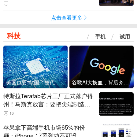
点击查看更多
科技
手机
试用
美国也要搞“国产替代”？先算清三笔账
谷歌AI大换血，背后究竟发生了什么？
特斯拉Terafab芯片工厂正式落户得
州！马斯克放言：要把尖端制造带
回美国
16
苹果拿下高端手机市场65%的份
额：iPhone 17系列功不可没