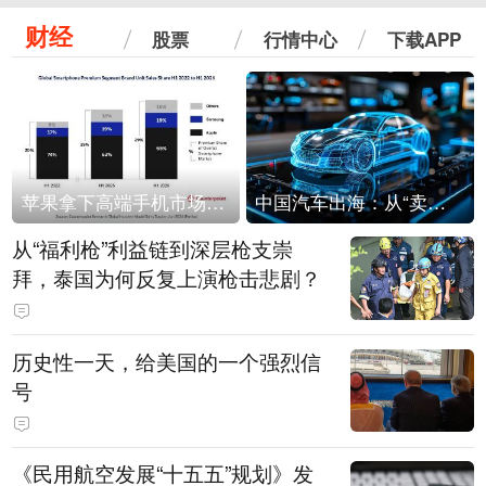
财经
股票
行情中心
下载APP
苹果拿下高端手机市场65%的份额：iPhone 17系列功不可没
中国汽车出海：从“卖出去”到“走进去”
从“福利枪”利益链到深层枪支崇
拜，泰国为何反复上演枪击悲剧？
历史性一天，给美国的一个强烈信
号
《民用航空发展“十五五”规划》发