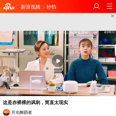
新浪视频
秒拍
03:39
月光舞蹈者